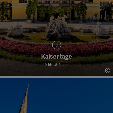
Kaisertage
12. bis 18. August
Co