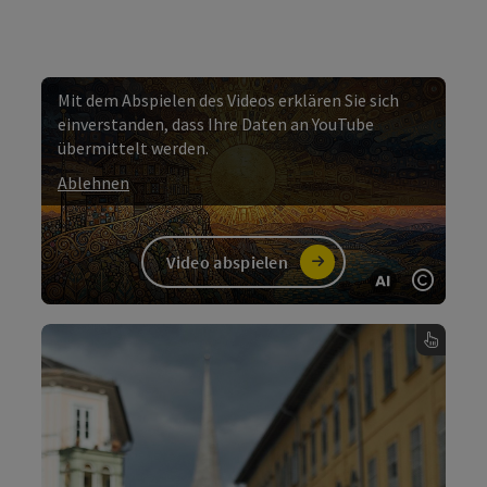
Mit dem Abspielen des Videos erklären Sie sich
einverstanden, dass Ihre Daten an YouTube
übermittelt werden.
Ablehnen
Video abspielen
KI gener
Copyri
Video
Kultur
in Bad Ischl
Bad Ischl bietet seinen Gästen ganzjährig eine
Vielzahl an kulturellen Veranstaltungen. Vom