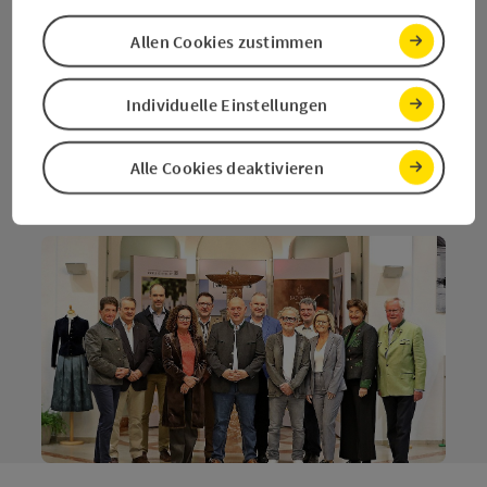
Fr. Mag
. Barbara Hrovat-Forstinger
Hr. Mag. Friedrich Dachs
Allen Cookies zustimmen
Hr. Josef Zeppetzauer
Hr. Marcus Tulach
Edwin Gruber
Individuelle Einstellungen
Dipl.-Ing. Martin Schott
amtierende/r Bürgermeister/in: Ines Schiller, BEd
Alle Cookies deaktivieren