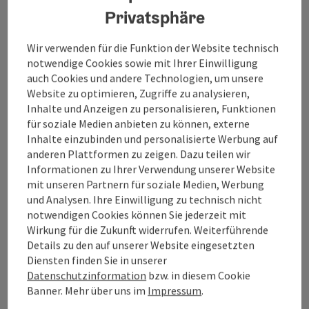
Der Destinationsbeirat
Privatsphäre
des Tourismusbüros
Wir verwenden für die Funktion der Website technisch
notwendige Cookies sowie mit Ihrer Einwilligung
Bad Ischl
auch Cookies und andere Technologien, um unsere
Website zu optimieren, Zugriffe zu analysieren,
Inhalte und Anzeigen zu personalisieren, Funktionen
Der Destinationsbeirat besteht
für soziale Medien anbieten zu können, externe
aus den gewählten Mitgliedern
Inhalte einzubinden und personalisierte Werbung auf
anderen Plattformen zu zeigen. Dazu teilen wir
plus BürgermeisterIn.
Informationen zu Ihrer Verwendung unserer Website
mit unseren Partnern für soziale Medien, Werbung
Hr. Mag. Stephan Unterberger (Obmann)
und Analysen. Ihre Einwilligung zu technisch nicht
Hr. Dir. Andreas Nöhammer (Obmann
notwendigen Cookies können Sie jederzeit mit
Stellvertreter)
Wirkung für die Zukunft widerrufen. Weiterführende
Hr. Philipp Zauner, MSc
Details zu den auf unserer Website eingesetzten
a
Fr. Mag
. Elisabeth Strasser, MSc
Diensten finden Sie in unserer
Hr. Dipl.-Ing. Valentin Habsburg-Lothringen
Datenschutzinformation
bzw. in diesem Cookie
Hr. Renate Hörak
Banner. Mehr über uns im
Impressum
.
Hr. Christian Kölling
a