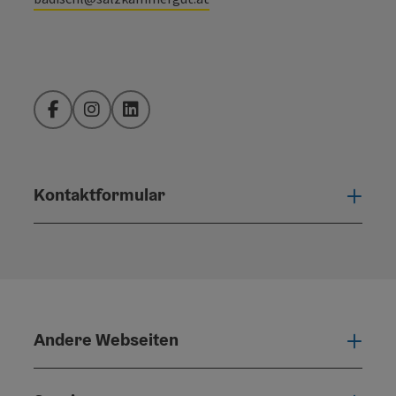
Facebook
Instagram
LinkedIn
Kontaktformular
Konta
Andere Webseiten
Ande