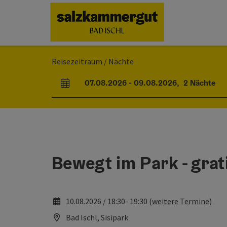
Accesskey
Accesskey
Accesskey
Accesskey
Zum Inhalt
Zur Navigation
Zum Seitenanfang
Zur Startseite
[0]
[7]
[1]
[2]
Reisezeitraum / Nächte
07.08.2026
-
09.08.2026
,
2
Nächte
An- und Abreisefelder
Bewegt im Park - gra
10.08.2026 / 18:30- 19:30 (
weitere Termine
)
Bad Ischl, Sisipark