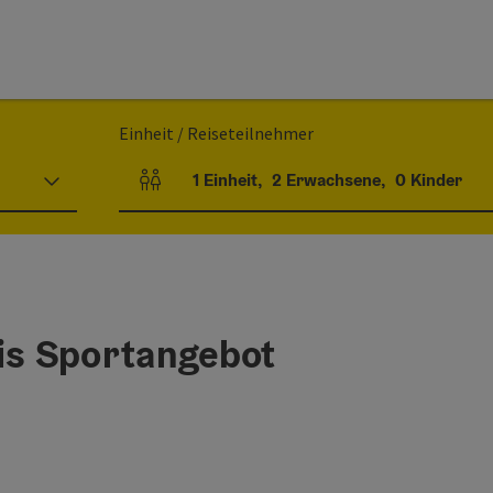
Einheit / Reiseteilnehmer
1
Einheit
,
2
Erwachsene
,
0
Kinder
Einheitenanzahl und Personenfelder
tis Sportangebot