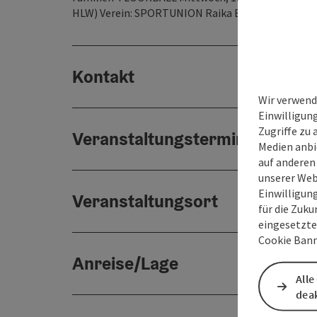
HLW) Verein: SPORTUNION Raika Bad Ischl Kurslei
Kontakt
Wir verwend
Einwilligun
Zugriffe zu 
Veranstaltungstermin/e
Medien anbi
auf anderen
unserer Web
Einwilligun
Veranstaltungsort
für die Zuku
eingesetzte
Cookie Bann
Anreise/Lage
Alle
deak