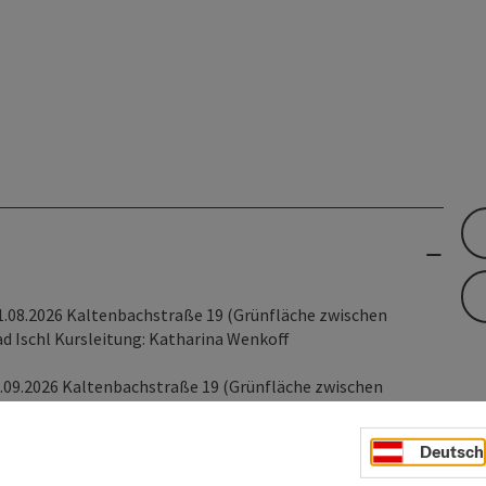
 31.08.2026 Kaltenbachstraße 19 (Grünfläche zwischen
d Ischl Kursleitung: Katharina Wenkoff
 01.09.2026 Kaltenbachstraße 19 (Grünfläche zwischen
Ischl Kursleitung: Katharina Zwettler Finanziert von: Sisi
Deutsch
06. bis 02.09.2026 Kaltenbachstraße 19 (Sportplatz der