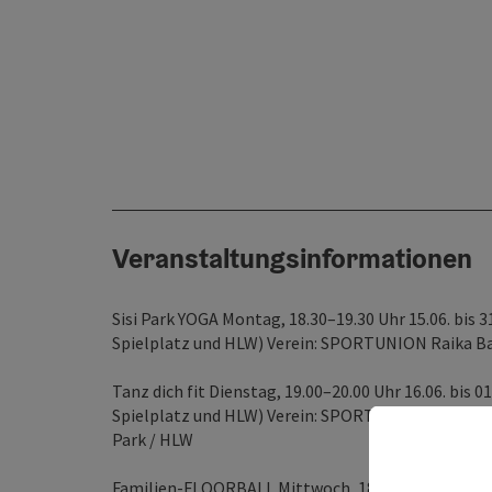
Veranstaltungsinformationen
Sisi Park YOGA Montag, 18.30–19.30 Uhr 15.06. bis
Spielplatz und HLW) Verein: SPORTUNION Raika Ba
Tanz dich fit Dienstag, 19.00–20.00 Uhr 16.06. bis
Spielplatz und HLW) Verein: SPORTUNION Raika Bad 
Park / HLW
Familien-FLOORBALL Mittwoch, 18.30–19.30 Uhr 17.