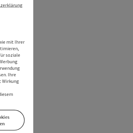
zerklärung
ie mit Ihrer
timieren,
ür soziale
e Werbung
Verwendung
en. Ihre
it Wirkung
 diesem
okies
en