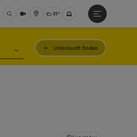
25°
Hauptmenü öffne
Aktuelles Wetter
Bad Ischl, wolki
Suchen
Webcams
Karte
Newsletter
Unterkunft finden