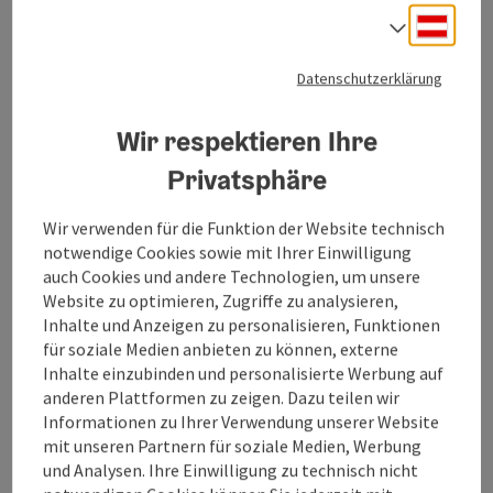
Veranstaltungsinformationen
Deuts
Sprach
Erleben Sie einen unvergesslichen Konzertabend
Datenschutzerklärung
voller Musik, Emotionen und besonderer Atmosphäre.
Freuen Sie sich auf mitreißende Klänge,
Wir respektieren Ihre
beeindruckende Live-Performances und ein
abwechslungsreiches Programm, das
Privatsphäre
Musikliebhaber:innen begeistert. Genießen Sie einen
Abend, der verbindet, bewegt und lange in Erinnerung
Wir verwenden für die Funktion der Website technisch
bleibt.
notwendige Cookies sowie mit Ihrer Einwilligung
auch Cookies und andere Technologien, um unsere
Website zu optimieren, Zugriffe zu analysieren,
Kontakt
Inhalte und Anzeigen zu personalisieren, Funktionen
für soziale Medien anbieten zu können, externe
Inhalte einzubinden und personalisierte Werbung auf
Veranstaltungsort
anderen Plattformen zu zeigen. Dazu teilen wir
Informationen zu Ihrer Verwendung unserer Website
mit unseren Partnern für soziale Medien, Werbung
Anreise/Lage
und Analysen. Ihre Einwilligung zu technisch nicht