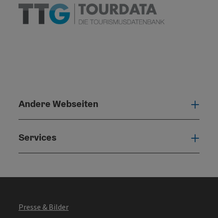
Andere Webseiten
Ande
Services
Serv
Presse & Bilder