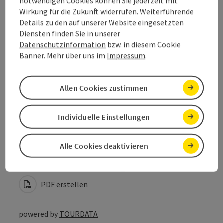
notwendigen Cookies können Sie jederzeit mit
Wirkung für die Zukunft widerrufen. Weiterführende
Preise
Details zu den auf unserer Website eingesetzten
Diensten finden Sie in unserer
Eignung
Datenschutzinformation
bzw. in diesem Cookie
Banner. Mehr über uns im
Impressum
.
Barrierefreiheit
Allen Cookies zustimmen
Individuelle Einstellungen
Beitrag merken
Beitrag drucken
Alle Cookies deaktivieren
zum Merkzettel
In der Nähe
PDF erstellen
powered by
TOURDATA