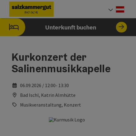
Accesskey
Accesskey
Accesskey
Accesskey
Zum Inhalt
Zur Navigation
Zum Seitenanfang
Zur Startseite
[0]
[7]
[1]
[2]
Deut
Sprach
Unterkunft buchen
Kurkonzert der
Salinenmusikkapelle
06.09.2026 / 12:00- 13:30
Bad Ischl, Katrin Almhütte
Musikveranstaltung, Konzert