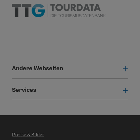
Andere Webseiten
Ande
Services
Serv
Presse & Bilder