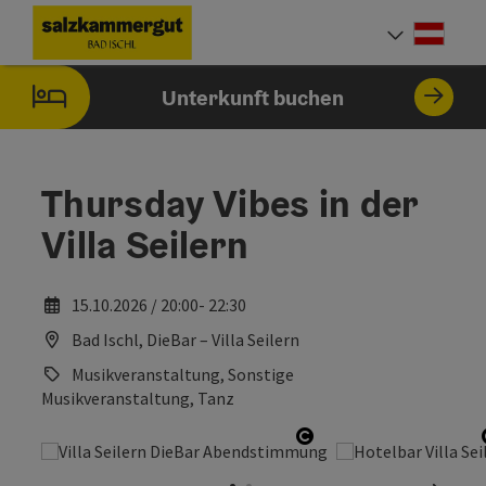
Accesskey
Accesskey
Accesskey
Accesskey
Zum Inhalt
Zur Navigation
Zum Seitenanfang
Zur Startseite
[0]
[7]
[1]
[2]
Deut
Sprach
Unterkunft buchen
Thursday Vibes in der
Villa Seilern
15.10.2026 / 20:00- 22:30
Bad Ischl, DieBar – Villa Seilern
Musikveranstaltung, Sonstige
Musikveranstaltung, Tanz
Copyright öffnen