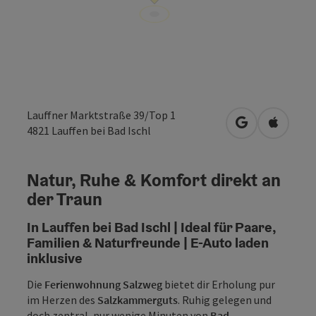
Lauffner Marktstraße 39/Top 1
in Google Map
in Apple
4821
Lauffen bei Bad Ischl
Natur, Ruhe & Komfort direkt an
der Traun
In Lauffen bei Bad Ischl | Ideal für Paare,
Familien & Naturfreunde | E-Auto laden
inklusive
Die
Ferienwohnung Salzweg
bietet dir Erholung pur
im Herzen des
Salzkammerguts
. Ruhig gelegen und
doch zentral, nur wenige Minuten von
Bad