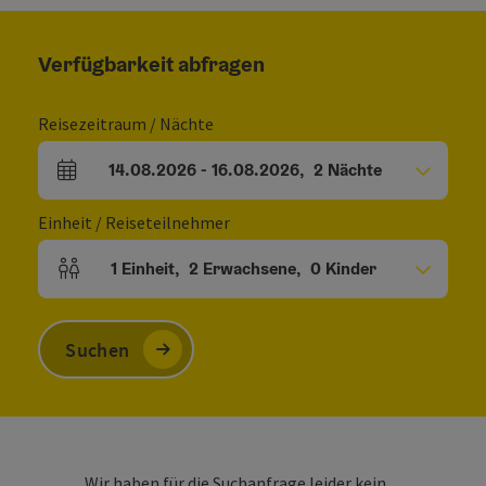
Verfügbarkeit abfragen
Reisezeitraum / Nächte
14.08.2026
-
16.08.2026
,
2
Nächte
An- und Abreisefelder
Einheit / Reiseteilnehmer
1
Einheit
,
2
Erwachsene
,
0
Kinder
Einheitenanzahl und Personenfelder
Suchen
Wir haben für die Suchanfrage leider kein