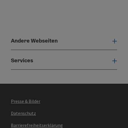
Andere Webseiten
Ande
Services
Serv
Presse & Bilder
Datenschutz
Barrierefreiheitserklärung