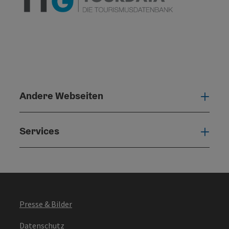
Andere Webseiten
Ande
Services
Serv
Presse & Bilder
Datenschutz