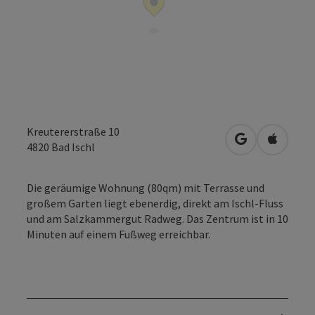
Kreutererstraße 10
in Google Map
in Apple
4820
Bad Ischl
Die geräumige Wohnung (80qm) mit Terrasse und
großem Garten liegt ebenerdig, direkt am Ischl-Fluss
und am Salzkammergut Radweg. Das Zentrum ist in 10
Minuten auf einem Fußweg erreichbar.