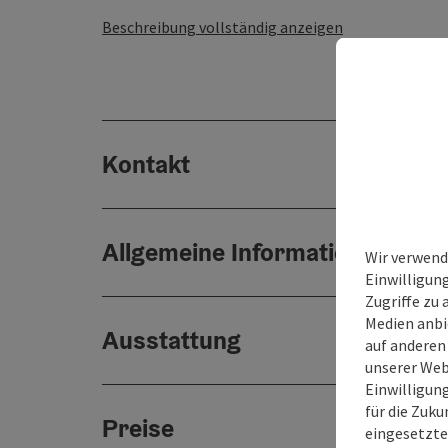
Beschreibung vollständig anzeigen
Kontakt
Allgemeine Informationen
Wir verwend
Einwilligun
Zugriffe zu 
Medien anbi
Ausstattung
auf anderen
unserer Web
Einwilligun
für die Zuku
Preise
eingesetzte