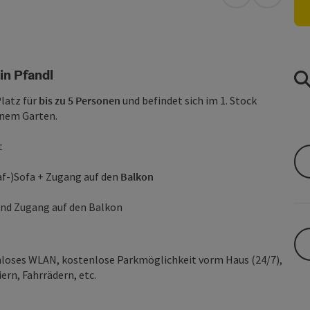
in Google Map
in Apple
in Pfandl
Platz für
bis zu 5 Personen
und befindet sich im 1. Stock
önem Garten.
t
af-)Sofa + Zugang auf den
Balkon
nd Zugang auf den Balkon
nloses WLAN, kostenlose Parkmöglichkeit vorm Haus (24/7),
rn, Fahrrädern, etc.