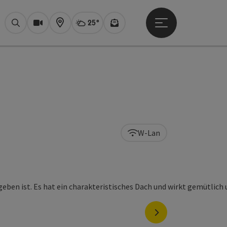
25°
Hauptmenü öffne
Aktuelles Wetter
Bad Ischl, wolki
Suchen
Webcams
Karte
Newsletter
W-Lan
nächstes Element