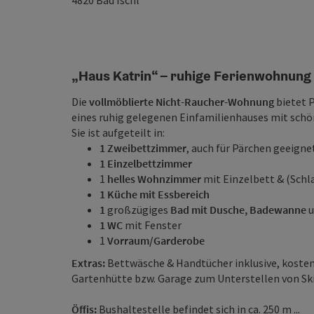
4820
Bad Ischl
„Haus Katrin“ – ruhige Ferienwohnung 
Die
vollmöblierte Nicht-Raucher-Wohnung
bietet 
eines ruhig gelegenen Einfamilienhauses mit sch
Sie ist aufgeteilt in:
1 Zweibettzimmer
, auch für Pärchen geeigne
1 Einzelbettzimmer
1
helles Wohnzimmer
mit Einzelbett & (Schl
1 Küche mit Essbereich
1
großzügiges
Bad mit Dusche, Badewanne
u
1 WC
mit Fenster
1
Vorraum/Garderobe
Extras:
Bettwäsche & Handtücher inklusive, koste
Gartenhütte bzw. Garage zum Unterstellen von Skie
Öffis:
Bushaltestelle befindet sich in ca. 250 m ...