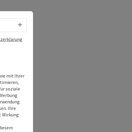
Sprachwahl - Menü öffnen
zerklärung
ie mit Ihrer
timieren,
ür soziale
e Werbung
Verwendung
en. Ihre
it Wirkung
 diesem