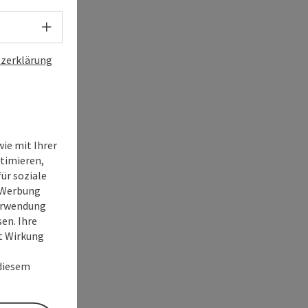
Sprachwahl - Menü öffnen
zerklärung
ie mit Ihrer
timieren,
ür soziale
e Werbung
Verwendung
en. Ihre
it Wirkung
 diesem