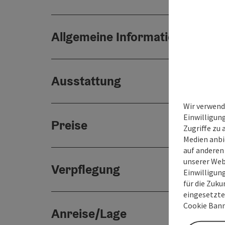
Allgemeine Informationen
Ausstattung
Wir verwend
Einwilligun
Preise
Zugriffe zu 
Medien anbi
auf anderen
unserer Web
Verpflegung
Einwilligun
für die Zuku
eingesetzte
Cookie Bann
Anreise/Lage