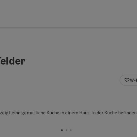
elder
W-