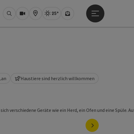
25°
Hauptmenü öffne
Aktuelles Wetter
Bad Ischl, sonni
Suchen
Webcams
Karte
Newsletter
Lan
Haustiere sind herzlich willkommen
nächstes Element