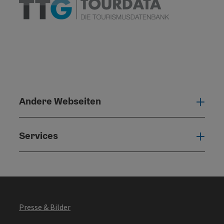
Andere Webseiten
Ande
Services
Serv
Presse & Bilder