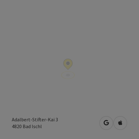
Adalbert-Stifter-Kai 3
in Google Map
in Apple
4820
Bad Ischl