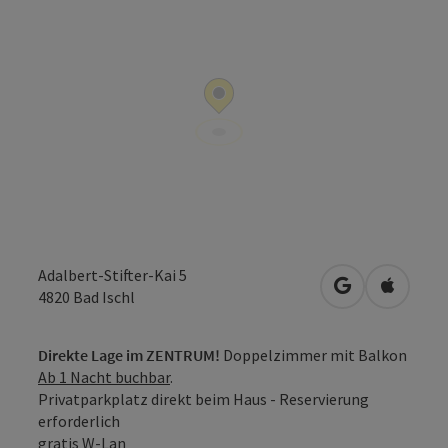
Adalbert-Stifter-Kai 5
in Google Map
in Apple
4820
Bad Ischl
Direkte Lage im ZENTRUM!
Doppelzimmer mit Balkon
Ab 1 Nacht buchbar
.
Privatparkplatz direkt beim Haus - Reservierung
erforderlich
gratis W-Lan