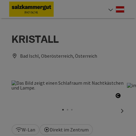
Accesskey
Accesskey
Accesskey
Accesskey
Zum Inhalt
Zur Navigation
Zum Seitenanfang
Zur Startseite
[0]
[7]
[1]
[2]
Deut
Sprach
KRISTALL
Bad Ischl, Oberösterreich, Österreich
Copyri
nächst
W-Lan
Direkt im Zentrum