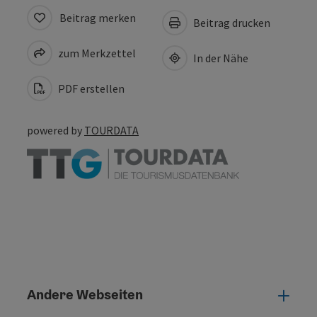
Beitrag merken
Beitrag drucken
zum Merkzettel
In der Nähe
PDF erstellen
powered by
TOURDATA
Andere Webseiten
Ande