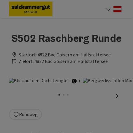
Accesskey
Accesskey
Accesskey
Accesskey
Zum Inhalt
Zur Navigation
Zum Seitenanfang
Zur Startseite
[0]
[7]
[1]
[2]
Deut
Sprach
S502 Raschberg Runde
Startort:
4822 Bad Goisern am Hallstättersee
Zielort:
4822 Bad Goisern am Hallstättersee
Copyright öffnen
nächste
Rundweg