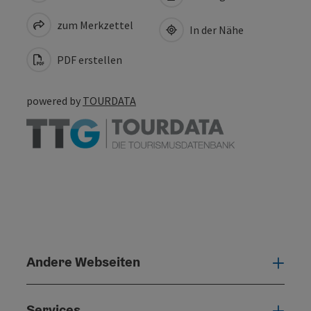
zum Merkzettel
In der Nähe
PDF erstellen
powered by
TOURDATA
Andere Webseiten
Ande
Services
Serv