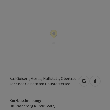
Bad Goisern, Gosau, Hallstatt, Obertraun
in Google Map
in Apple
4822
Bad Goisern am Hallstättersee
Kurzbeschreibung:
Die
Raschberg Runde S502
,