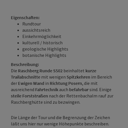
Eigenschaften:
Rundtour
aussichtsreich
Einkehrmöglichkeit
kulturell / historisch
geologische Highlights
botanische Highlights
Beschreibung:
Die
Raschberg Runde S502
beinhaltet
kurze
Trailabschnitte
mit wenigen
Spitzkehren
im Bereich
der
Ewigen Wand
in
Richtung Posern,
die mit
ausreichend
Fahrtechnik
auch
befahrbar
sind. Einige
steile
Forststraßen
nach der Rettenbachalm rauf zur
Raschberghütte sind zu bezwingen.
Die Länge der Tour und die Begrenzung der Zeichen
läßt uns hier nur wenige Höhepunkte beschreiben.