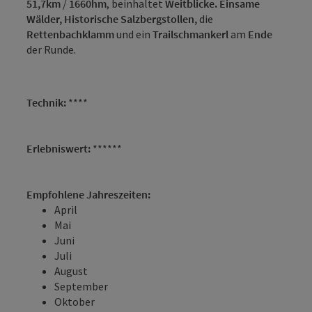
51,7km
/
1660hm
, beinhaltet
Weitblicke. Einsame
Wälder,
Historische
Salzbergstollen
,
die
Rettenbachklamm
und ein
Trailschmankerl
am
Ende
der Runde.
Technik:
****
Erlebniswert:
******
Empfohlene Jahreszeiten:
April
Mai
Juni
Juli
August
September
Oktober