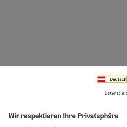
r einmal stehenbleiben und zurückblicken: Während des
berg geradezu über sich hinauszuwachsen.
Deutsch
Datenschut
215 weiter talwärts. Unter der Materialseilbahn durch und
einem gesicherten Felsband, von dem Sie über eine kurze
fen- und Waldhänge weiter ...
Wir respektieren Ihre Privatsphäre