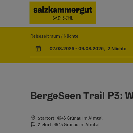
Accesskey
Accesskey
Accesskey
Accesskey
Zum Inhalt
Zur Navigation
Zum Seitenanfang
Zur Startseite
[0]
[7]
[1]
[2]
Reisezeitraum / Nächte
07.08.2026
-
09.08.2026
,
2
Nächte
An- und Abreisefelder
BergeSeen Trail P3: W
Startort:
4645 Grünau im Almtal
Zielort:
4645 Grünau im Almtal