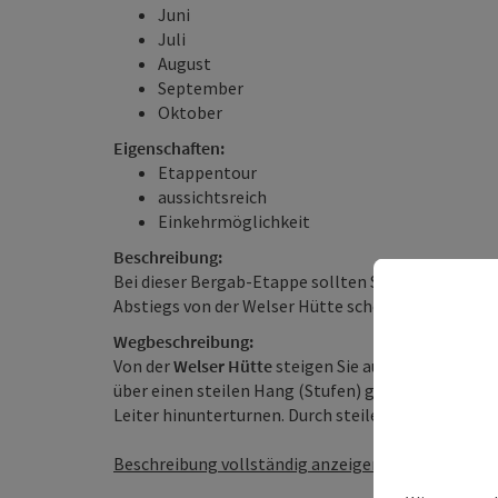
Juni
Juli
August
September
Oktober
Eigenschaften:
Etappentour
aussichtsreich
Einkehrmöglichkeit
Beschreibung:
Bei dieser Bergab-Etappe sollten Sie immer wiede
Abstiegs von der Welser Hütte scheint der Scherm
Wegbeschreibung:
Von der
Welser Hütte
steigen Sie auf dem Pfad Nr. 
über einen steilen Hang (Stufen) gelangen Sie zu 
Leiter hinunterturnen. Durch steile Schutt-, Schro
Beschreibung vollständig anzeigen