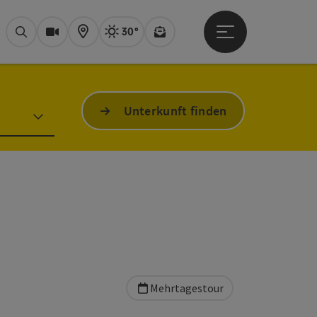
30°
Hauptmenü öffne
Aktuelles Wetter
Bad Ischl, sonni
Suchen
Webcams
Karte
Newsletter
Unterkunft finden
Mehrtagestour