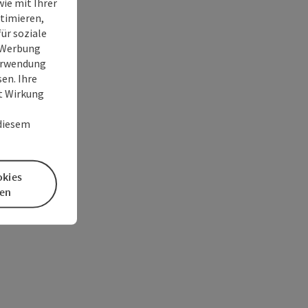
ie mit Ihrer
timieren,
ür soziale
e Werbung
Verwendung
en. Ihre
it Wirkung
 diesem
okies
en