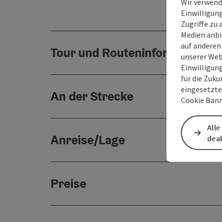
Wir verwend
Einwilligun
Zugriffe zu 
Medien anbi
auf anderen
Tour und Routeninformationen
unserer Web
Einwilligun
für die Zuku
eingesetzte
An der Strecke
Cookie Bann
Alle
Anreise/Lage
deak
Preise