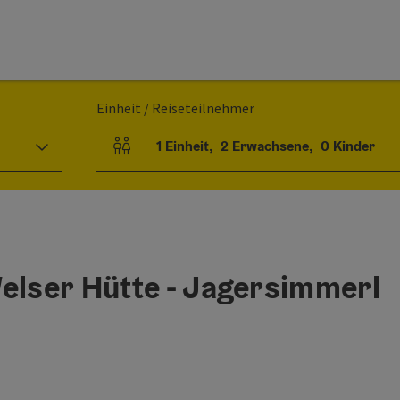
Einheit / Reiseteilnehmer
1
Einheit
,
2
Erwachsene
,
0
Kinder
Einheitenanzahl und Personenfelder
elser Hütte - Jagersimmerl