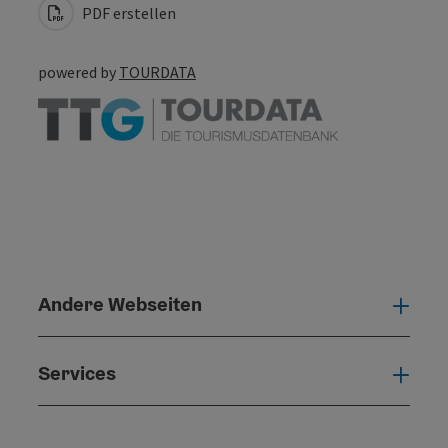
PDF erstellen
powered by
TOURDATA
Andere Webseiten
Ande
Services
Serv