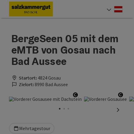
Accesskey
Accesskey
Accesskey
Accesskey
Zum Inhalt
Zur Navigation
Zum Seitenanfang
Zur Startseite
[0]
[7]
[1]
[2]
Deut
Sprach
BergeSeen 05 mit dem
eMTB von Gosau nach
Bad Aussee
Startort:
4824 Gosau
Zielort:
8990 Bad Aussee
Copyright öffnen
Copyr
nächste
Mehrtagestour