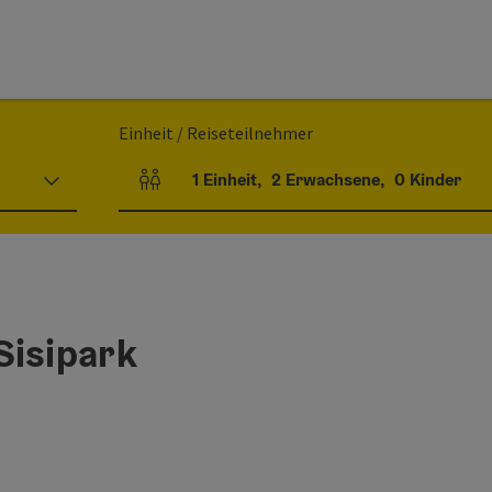
Einheit / Reiseteilnehmer
1
Einheit
,
2
Erwachsene
,
0
Kinder
Einheitenanzahl und Personenfelder
Sisipark