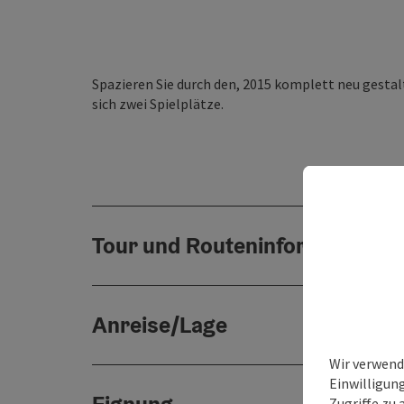
Spazieren Sie durch den, 2015 komplett neu gestalt
sich zwei Spielplätze.
Tour und Routeninformationen
Anreise/Lage
Wir verwend
Einwilligun
Zugriffe zu 