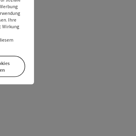
e Werbung
Verwendung
en. Ihre
it Wirkung
 diesem
okies
en