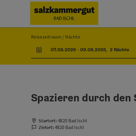
Accesskey
Accesskey
Accesskey
Accesskey
Zum Inhalt
Zur Navigation
Zum Seitenanfang
Zur Startseite
[0]
[7]
[1]
[2]
Reisezeitraum / Nächte
07.08.2026
-
09.08.2026
,
2
Nächte
An- und Abreisefelder
Spazieren durch den 
Startort:
4820 Bad Ischl
Zielort:
4820 Bad Ischl