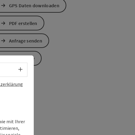
GPS Daten downloaden
PDF erstellen
Anfrage senden
Zur Website
Sprachwahl - Menü öffnen
zerklärung
ie mit Ihrer
timieren,
ür soziale