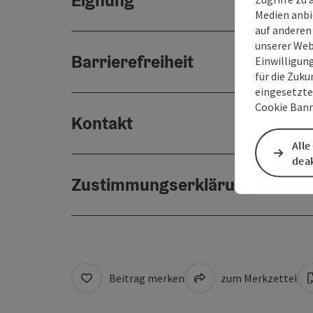
Eignung
Medien anbi
auf anderen
unserer Web
Barrierefreiheit
Einwilligun
für die Zuku
eingesetzte
Cookie Bann
Kontakt
Alle
deak
Zustimmungserklärung
Beitrag merken
zum Merkzettel