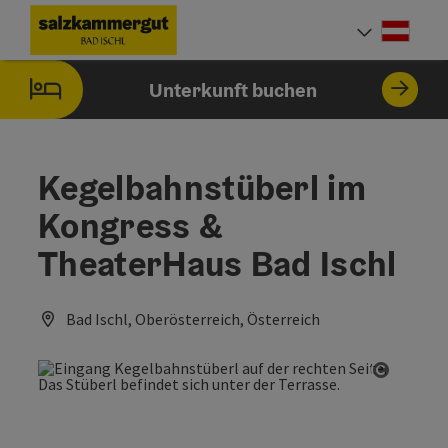
Accesskey
Accesskey
Accesskey
Accesskey
Zum Inhalt
Zur Navigation
Zum Seitenanfang
Zur Startseite
[0]
[7]
[1]
[2]
Deut
Sprach
Unterkunft buchen
Kegelbahnstüberl im
Kongress &
TheaterHaus Bad Ischl
Bad Ischl, Oberösterreich, Österreich
Copyrig