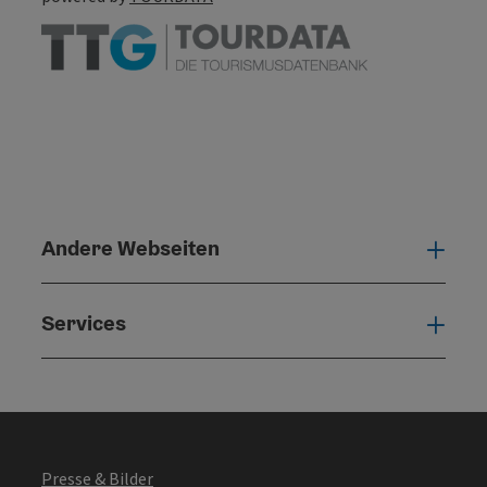
Andere Webseiten
Ande
Services
Serv
Presse & Bilder