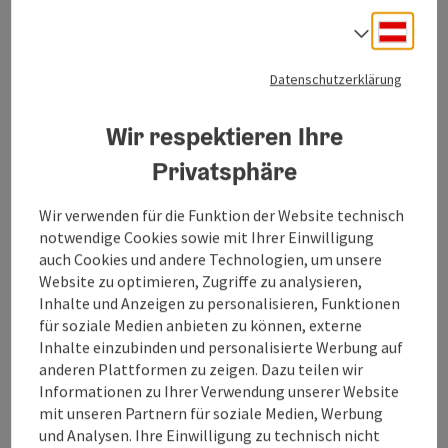
Deuts
Sprach
Kegelvergnügen pur!
Datenschutzerklärung
Das gut ausgestattete Kegelbahnstüberl befindet
sich im Kongress- & TheaterHaus Bad Ischl und
verfügt über 2 vollautomatische Bahnen!
Wir respektieren Ihre
Privatsphäre
Wir verwenden für die Funktion der Website technisch
Kontakt
notwendige Cookies sowie mit Ihrer Einwilligung
auch Cookies und andere Technologien, um unsere
Website zu optimieren, Zugriffe zu analysieren,
Öffnungszeiten
Inhalte und Anzeigen zu personalisieren, Funktionen
für soziale Medien anbieten zu können, externe
Inhalte einzubinden und personalisierte Werbung auf
Anreise/Lage
anderen Plattformen zu zeigen. Dazu teilen wir
Informationen zu Ihrer Verwendung unserer Website
mit unseren Partnern für soziale Medien, Werbung
Sportarten
und Analysen. Ihre Einwilligung zu technisch nicht