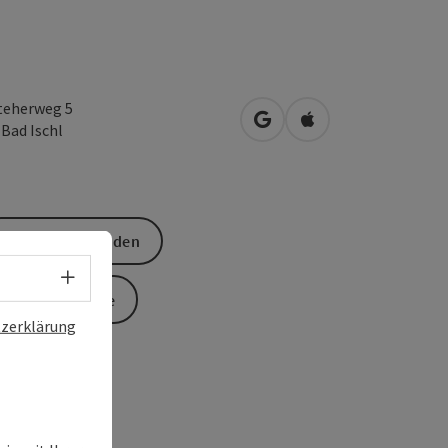
teherweg 5
in Google Maps öffnen
in Apple Maps öffn
0
Bad Ischl
Anfrage senden
Sprachwahl - Menü öffnen
Zur Website
zerklärung