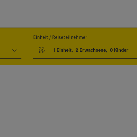
Einheit / Reiseteilnehmer
1
Einheit
,
2
Erwachsene
,
0
Kinder
Einheitenanzahl und Personenfelder