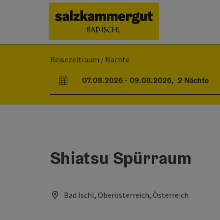
Accesskey
Accesskey
Accesskey
Accesskey
Zum Inhalt
Zur Navigation
Zum Seitenanfang
Zur Startseite
[0]
[7]
[1]
[2]
Reisezeitraum / Nächte
07.08.2026
-
09.08.2026
,
2
Nächte
An- und Abreisefelder
Shiatsu Spürraum
Bad Ischl, Oberösterreich, Österreich