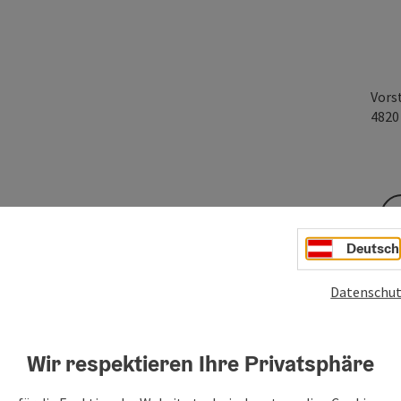
Vors
482
Deutsch
n und schenkt dir tiefe Entspannung.
ung spüren!
Datenschut
Wir respektieren Ihre Privatsphäre