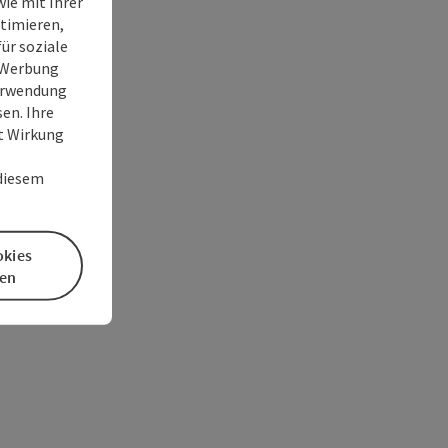
ie mit Ihrer
timieren,
ür soziale
e Werbung
Verwendung
en. Ihre
it Wirkung
 diesem
okies
en