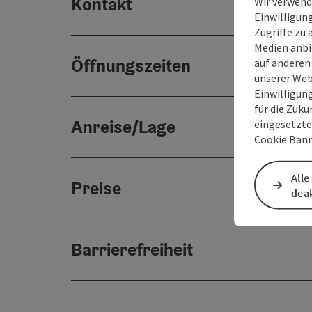
Kontakt
Wir verwend
Einwilligun
Zugriffe zu 
Medien anbi
Öffnungszeiten
auf anderen
unserer Web
Einwilligun
für die Zuku
Anreise/Lage
eingesetzte
Cookie Bann
Alle
Preise
deak
Barrierefreiheit