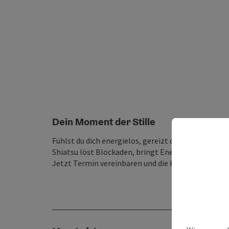
Dein Moment der Stille
Fühlst du dich energielos, gereizt oder verspannt?
Shiatsu löst Blockaden, bringt Energie zum Fließe
Jetzt Termin vereinbaren und die Kraft der Berühr