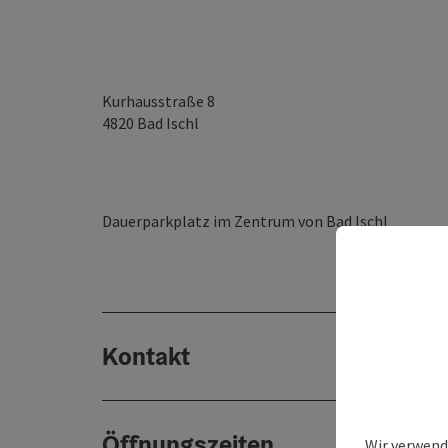
Kurhausstraße 8
4820
Bad Ischl
Dauerparkplatz im Zentrum von Bad Ischl
Kontakt
Öffnungszeiten
Wir verwend