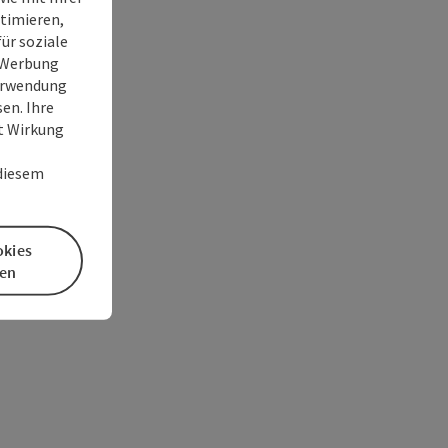
timieren,
ür soziale
e Werbung
Verwendung
en. Ihre
it Wirkung
 diesem
okies
en