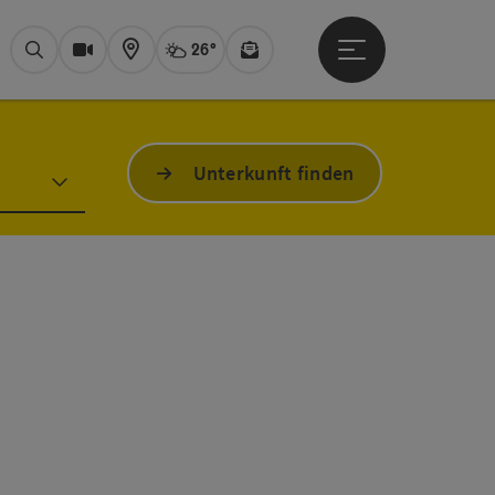
26°
Hauptmenü öffne
Aktuelles Wetter
Bad Ischl, heiter
Suchen
Webcams
Karte
Newsletter
Unterkunft finden