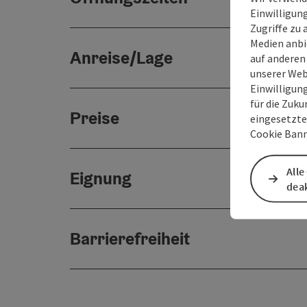
Einwilligun
Zugriffe zu 
Medien anbi
Anreise/Lage
auf anderen
unserer Web
Einwilligun
für die Zuku
Preise
eingesetzte
Cookie Bann
Alle
Eignung
deak
Barrierefreiheit