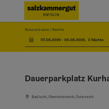
Accesskey
Accesskey
Accesskey
Accesskey
Zum Inhalt
Zur Navigation
Zum Seitenanfang
Zur Startseite
[0]
[7]
[1]
[2]
Reisezeitraum / Nächte
07.08.2026
-
09.08.2026
,
2
Nächte
An- und Abreisefelder
Dauerparkplatz Kurh
Bad Ischl, Oberösterreich, Österreich