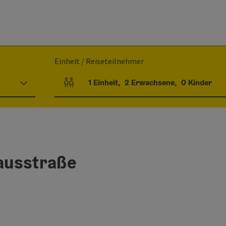
Einheit / Reiseteilnehmer
1
Einheit
,
2
Erwachsene
,
0
Kinder
Einheitenanzahl und Personenfelder
ausstraße