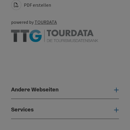
PDF erstellen
powered by
TOURDATA
Andere Webseiten
Ande
Services
Serv