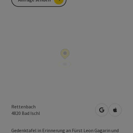
Rettenbach
in Google Map
in Apple
4820
Bad Ischl
Gedenktafel in Erinnerung an Fürst Leon Gagarin und