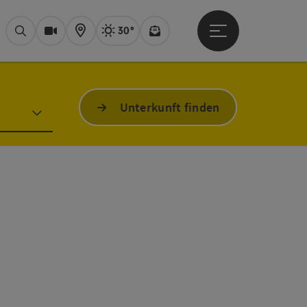
30°
Hauptmenü öffne
Aktuelles Wetter
Bad Ischl, sonni
Suchen
Webcams
Karte
Newsletter
Unterkunft finden