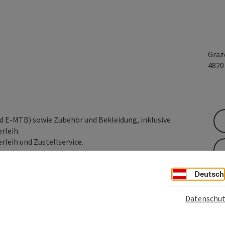
Graz
482
d E-MTB) sowie Zubehör und Bekleidung, inklusive
rleih.
leih und Zustellservice.
Deutsch
Datenschut