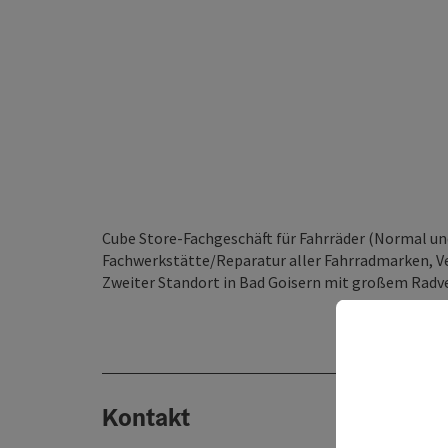
Cube Store-Fachgeschäft für Fahrräder (Normal un
Fachwerkstätte/Reparatur aller Fahrradmarken, Ve
Zweiter Standort in Bad Goisern mit großem Radver
Kontakt