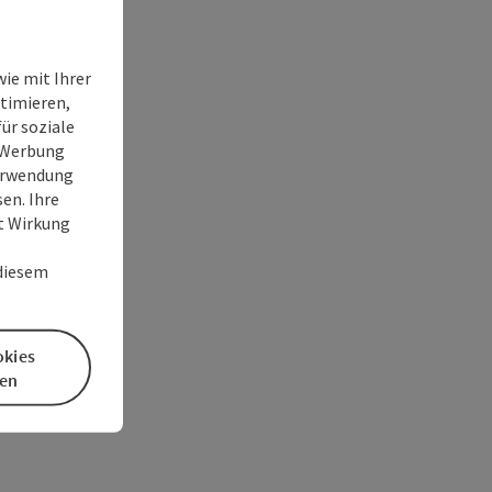
ie mit Ihrer
timieren,
ür soziale
e Werbung
Verwendung
en. Ihre
it Wirkung
 diesem
okies
en