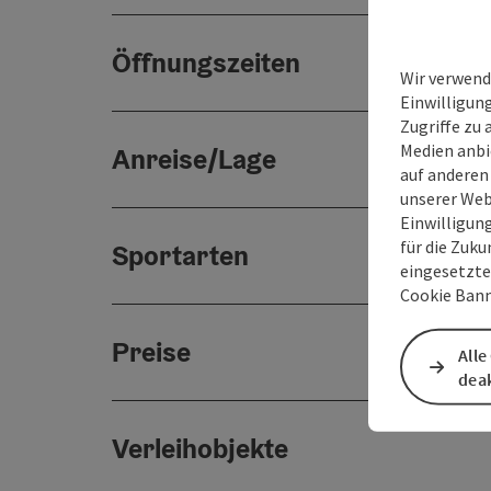
Öffnungszeiten
Wir verwend
Einwilligun
Zugriffe zu 
Medien anbi
Anreise/Lage
auf anderen
unserer Web
Einwilligun
für die Zuku
Sportarten
eingesetzte
Cookie Bann
Preise
Alle
deak
Verleihobjekte