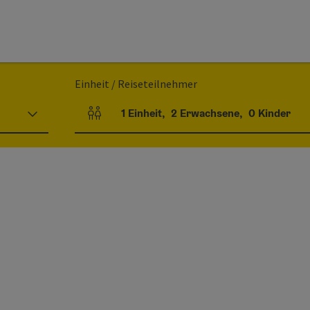
Einheit / Reiseteilnehmer
1
Einheit
,
2
Erwachsene
,
0
Kinder
Einheitenanzahl und Personenfelder