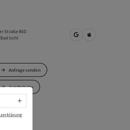
er Straße 86D
in Google Maps öffnen
in Apple Maps öffn
0
Bad Ischl
Anfrage senden
Zur Website
Sprachwahl - Menü öffnen
zerklärung