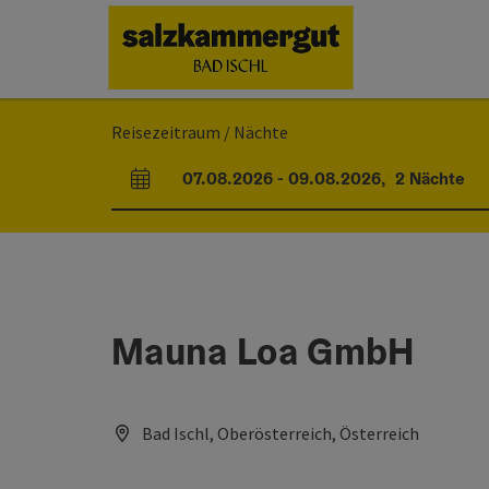
Accesskey
Accesskey
Accesskey
Accesskey
Zum Inhalt
Zur Navigation
Zum Seitenanfang
Zur Startseite
[0]
[7]
[1]
[2]
Reisezeitraum / Nächte
07.08.2026
-
09.08.2026
,
2
Nächte
An- und Abreisefelder
Mauna Loa GmbH
Bad Ischl, Oberösterreich, Österreich