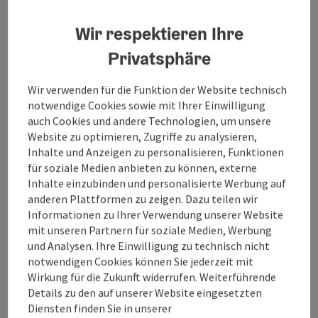
Wiener Männergesangverein gegrün-det. Die
oftmalige Anwesenheit des Kaiserhau-ses in Bad Ischl
Wir respektieren Ihre
gab verschiedenste Gelegen-heiten, mit Konzerten –
Privatsphäre
damals Productionen genannt –
Unterhaltungsabenden und bei Ständchen an die
Wir verwenden für die Funktion der Website technisch
Öffentlichkeit zu treten.
notwendige Cookies sowie mit Ihrer Einwilligung
auch Cookies und andere Technologien, um unsere
Website zu optimieren, Zugriffe zu analysieren,
Inhalte und Anzeigen zu personalisieren, Funktionen
für soziale Medien anbieten zu können, externe
Kontakt
Inhalte einzubinden und personalisierte Werbung auf
anderen Plattformen zu zeigen. Dazu teilen wir
Informationen zu Ihrer Verwendung unserer Website
Öffnungszeiten
mit unseren Partnern für soziale Medien, Werbung
und Analysen. Ihre Einwilligung zu technisch nicht
notwendigen Cookies können Sie jederzeit mit
Anreise/Lage
Wirkung für die Zukunft widerrufen. Weiterführende
Details zu den auf unserer Website eingesetzten
Diensten finden Sie in unserer
Barrierefreiheit