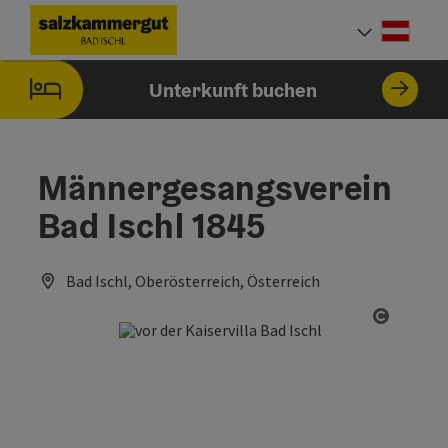
Accesskey
Accesskey
Accesskey
Accesskey
Zum Inhalt
Zur Navigation
Zum Seitenanfang
Zur Startseite
[0]
[7]
[1]
[2]
Deut
Sprach
Unterkunft buchen
Männergesangsverein
Bad Ischl 1845
Bad Ischl, Oberösterreich, Österreich
Copyrig