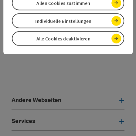
Allen Cookies zustimmen
PDF erstellen
Individuelle Einstellungen
powered by
TOURDATA
Alle Cookies deaktivieren
Andere Webseiten
Ande
Services
Serv