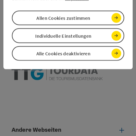
Beitrag merken
Beitrag drucken
Allen Cookies zustimmen
zum Merkzettel
In der Nähe
Individuelle Einstellungen
PDF erstellen
Alle Cookies deaktivieren
powered by
TOURDATA
Andere Webseiten
Ande