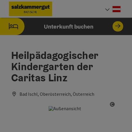
Accesskey
Accesskey
Accesskey
Accesskey
Zum Inhalt
Zur Navigation
Zum Seitenanfang
Zur Startseite
[0]
[7]
[1]
[2]
Deut
Sprach
Unterkunft buchen
Heilpädagogischer
Kindergarten der
Caritas Linz
Bad Ischl, Oberösterreich, Österreich
Copyrig