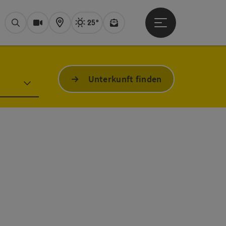
25°
Hauptmenü öffne
Aktuelles Wetter
Bad Ischl, sonni
Suchen
Webcams
Karte
Newsletter
Unterkunft finden