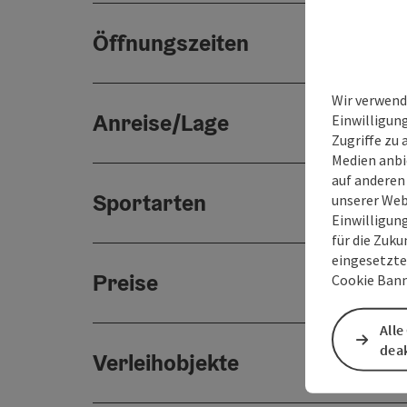
Öffnungszeiten
Wir verwend
Anreise/Lage
Einwilligun
Zugriffe zu 
Medien anbi
auf anderen
Sportarten
unserer Web
Einwilligun
für die Zuku
eingesetzte
Preise
Cookie Bann
Alle
deak
Verleihobjekte