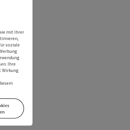
ie mit Ihrer
timieren,
ür soziale
e Werbung
Verwendung
en. Ihre
it Wirkung
 diesem
okies
en