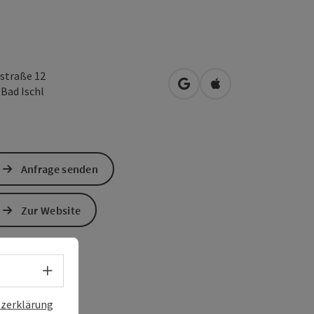
straße 12
in Google Maps öffnen
in Apple Maps öffn
0
Bad Ischl
Anfrage senden
Zur Website
Sprachwahl - Menü öffnen
zerklärung