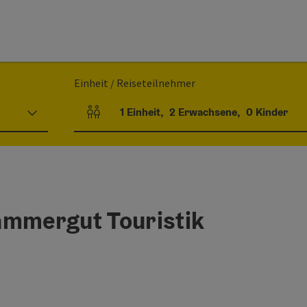
Einheit / Reiseteilnehmer
1
Einheit
,
2
Erwachsene
,
0
Kinder
Einheitenanzahl und Personenfelder
ammergut Touristik