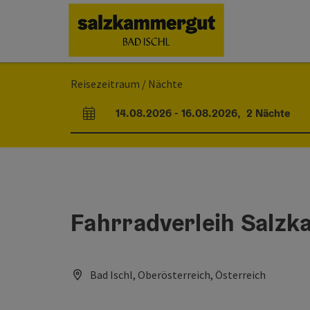
Accesskey
Accesskey
Accesskey
Accesskey
Zum Inhalt
Zur Navigation
Zum Seitenanfang
Zur Startseite
[0]
[7]
[1]
[2]
Reisezeitraum / Nächte
14.08.2026
-
16.08.2026
,
2
Nächte
An- und Abreisefelder
Fahrradverleih Salzk
Bad Ischl, Oberösterreich, Österreich