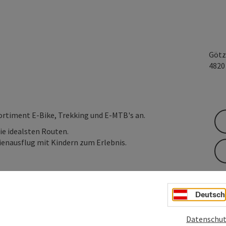
Götz
482
rtiment E-Bike, Trekking und E-MTB's an.
ie idealsten Routen.
lienausflug mit Kindern zum Erlebnis.
Deutsch
Datenschut