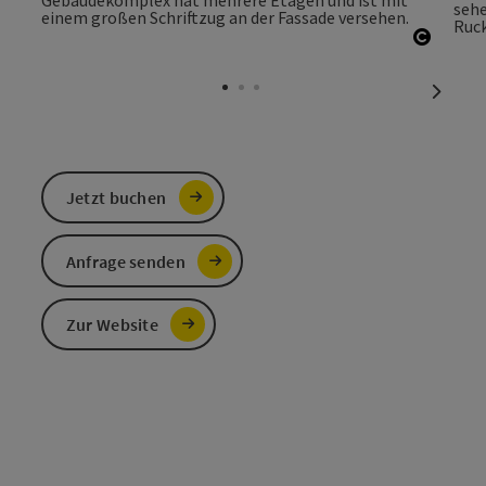
Copyri
nächst
Jetzt buchen
Anfrage senden
Zur Website