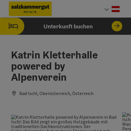
Accesskey
Accesskey
Accesskey
Accesskey
Zum Inhalt
Zur Navigation
Zum Seitenanfang
Zur Startseite
[0]
[7]
[1]
[2]
Deut
Sprach
Unterkunft buchen
Katrin Kletterhalle
powered by
Alpenverein
Bad Ischl, Oberösterreich, Österreich