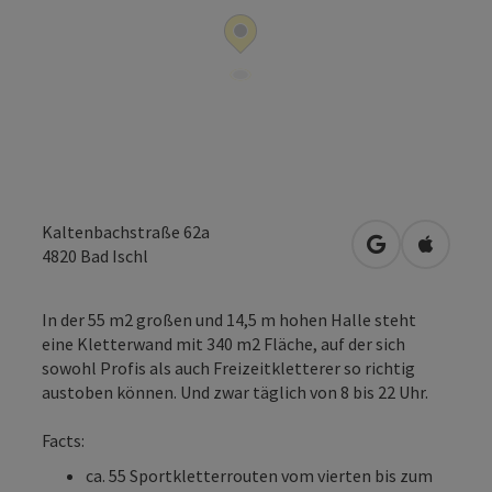
Kaltenbachstraße 62a
in Google Map
in Apple
4820
Bad Ischl
In der 55 m2 großen und 14,5 m hohen Halle steht
eine Kletterwand mit 340 m2 Fläche, auf der sich
sowohl Profis als auch Freizeitkletterer so richtig
austoben können. Und zwar täglich von 8 bis 22 Uhr.
Facts:
ca. 55 Sportkletterrouten vom vierten bis zum