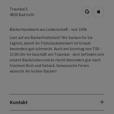
Traunkai 5
in Google Map
in Apple
4820
Bad Ischl
Bäckerhandwerk aus Leidenschaft - seit 1936
Lust auf ein Bäckerfrühstück? Wir backen für Sie
täglich, damit ihr Frühstückskörberl im Urlaub
besonders gut schmeckt. Auch am Sonntag von 7.00 -
11.00 Uhr im Geschäft am Traunkai - dort befinden sich
unsere Backstuben und es riecht besonders gut nach
frischem Brot und Gebäck. Genussvolle Ferien
wünscht ihr Ischler Bäcker!
Kontakt