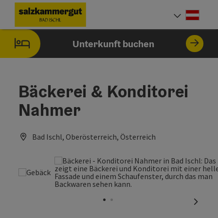
Accesskey
Accesskey
Accesskey
Accesskey
Zum Inhalt
Zur Navigation
Zum Seitenanfang
Zur Startseite
[0]
[7]
[1]
[2]
Deut
Sprach
Unterkunft buchen
Bäckerei & Konditorei
Nahmer
Bad Ischl, Oberösterreich, Österreich
nächst