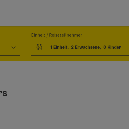
Einheit / Reiseteilnehmer
1
Einheit
,
2
Erwachsene
,
0
Kinder
Einheitenanzahl und Personenfelder
rs