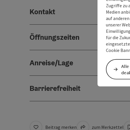
Zugriffe zu 
Kontakt
Medien anbi
auf anderen
unserer Web
Einwilligun
Öffnungszeiten
für die Zuku
eingesetzte
Cookie Bann
Anreise/Lage
Alle
deak
Barrierefreiheit
Beitrag merken
zum Merkzettel