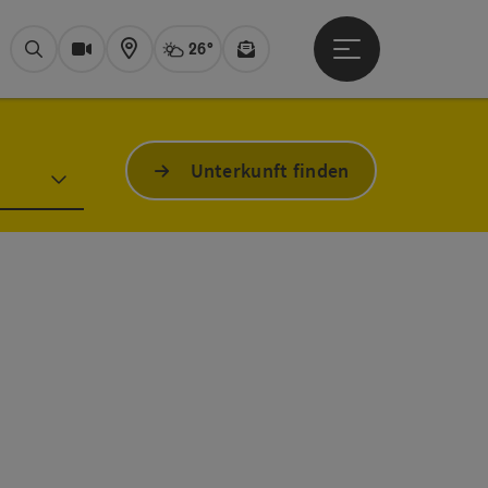
26°
Hauptmenü öffne
Aktuelles Wetter
Bad Ischl, heiter
Suchen
Webcams
Karte
Newsletter
Unterkunft finden