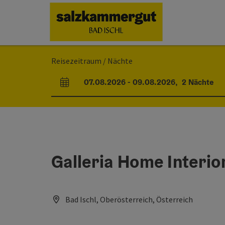
Accesskey
Accesskey
Accesskey
Accesskey
Zum Inhalt
Zur Navigation
Zum Seitenanfang
Zur Startseite
[0]
[7]
[1]
[2]
Reisezeitraum / Nächte
07.08.2026
-
09.08.2026
,
2
Nächte
An- und Abreisefelder
Galleria Home Interio
Bad Ischl, Oberösterreich, Österreich