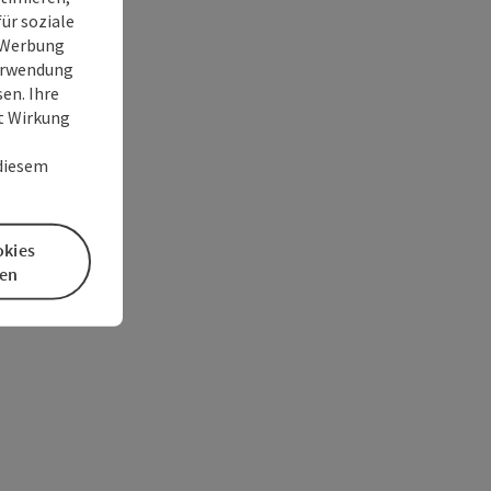
ür soziale
e Werbung
Verwendung
en. Ihre
it Wirkung
 diesem
okies
en