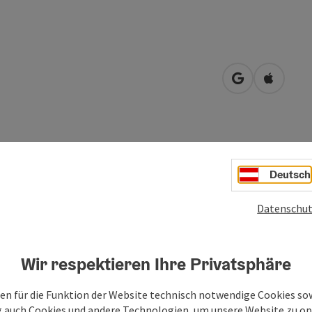
in Google Map
in Apple
d Ischl so reizvoll macht, hat in der Villa Dietrichstein
Deutsch
 aus Räumen ein Zuhause! Schmökern Sie durch das reiche
ikeln der besonderen Art und lassen Sie sich von der
Datenschut
erl und Ihrem Team beraten – gerne auch in Ihren eigenen
uhause!
Wir respektieren Ihre Privatsphäre
en für die Funktion der Website technisch notwendige Cookies sow
g auch Cookies und andere Technologien, um unsere Website zu op