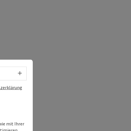
s öffnen
 Maps öffnen
Sprachwahl - Menü öffnen
zerklärung
ie mit Ihrer
timieren,