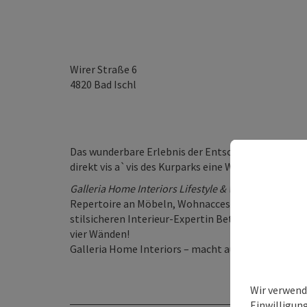
Wirer Straße 6
4820
Bad Ischl
Das wunderbare Erlebnis der Entschleunigung, das Ba
direkt vis a`vis des Kurparks eine Wohnadresse.
Galleria Home Interiors Lifestyle & Wohnen
– macht
Repertoire an Möbeln, Wohnaccessoires und Dekoart
stilsicheren Interieur-Expertin Bettina Maria Schi
vier Wänden!
Galleria Home Interiors – macht aus Räumen ein Z
Wir verwend
Einwilligun