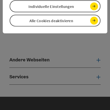
powered by
TOURDATA
Individuelle Einstellungen
Alle Cookies deaktivieren
Andere Webseiten
Ande
Services
Serv