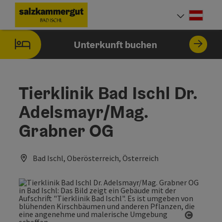
Accesskey
Accesskey
Accesskey
Accesskey
Zum Inhalt
Zur Navigation
Zum Seitenanfang
Zur Startseite
[0]
[7]
[1]
[2]
Deut
Sprach
Unterkunft buchen
Tierklinik Bad Ischl Dr.
Adelsmayr/Mag.
Grabner OG
Bad Ischl, Oberösterreich, Österreich