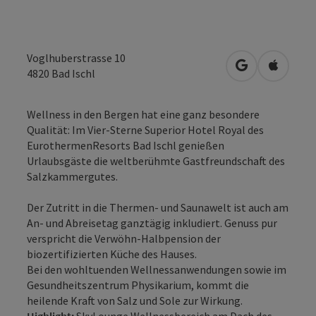
Voglhuberstrasse 10
in Google Map
in Apple
4820
Bad Ischl
Wellness in den Bergen hat eine ganz besondere
Qualität: Im Vier-Sterne Superior Hotel Royal des
EurothermenResorts Bad Ischl genießen
Urlaubsgäste die weltberühmte Gastfreundschaft des
Salzkammergutes.
Der Zutritt in die Thermen- und Saunawelt ist auch am
An- und Abreisetag ganztägig inkludiert. Genuss pur
verspricht die Verwöhn-Halbpension der
biozertifizierten Küche des Hauses.
Bei den wohltuenden Wellnessanwendungen sowie im
Gesundheitszentrum Physikarium, kommt die
heilende Kraft von Salz und Sole zur Wirkung.
Highlight:
SkyLounge Wellnessbereich am Dach des