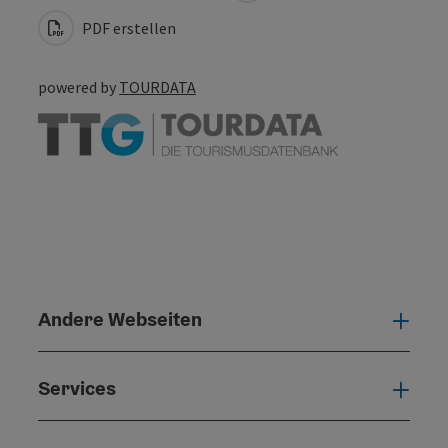
PDF erstellen
powered by
TOURDATA
Andere Webseiten
Ande
Services
Serv