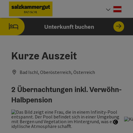
Accesskey
Accesskey
Accesskey
Accesskey
Zum Inhalt
Zur Navigation
Zum Seitenanfang
Zur Startseite
[0]
[7]
[1]
[2]
Deut
Sprach
Unterkunft buchen
Kurze Auszeit
Bad Ischl, Oberösterreich, Österreich
2 Übernachtungen inkl. Verwöhn-
Halbpension
Copyri