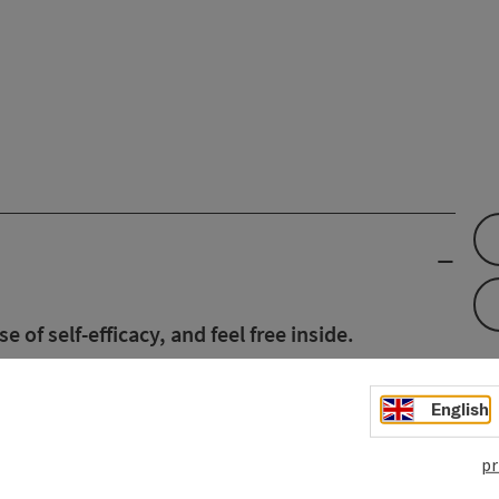
 of self-efficacy, and feel free inside.
English
pr
enfrey Park, Entrance A, 1st floor)