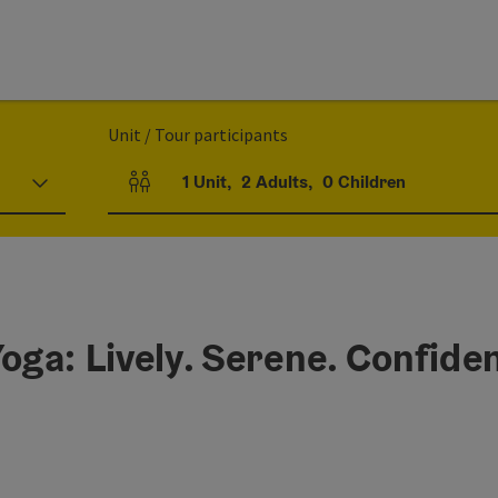
Unit / Tour participants
1
Unit
,
2
Adults
,
0
Children
Number of units and person fields
a: Lively. Serene. Confiden