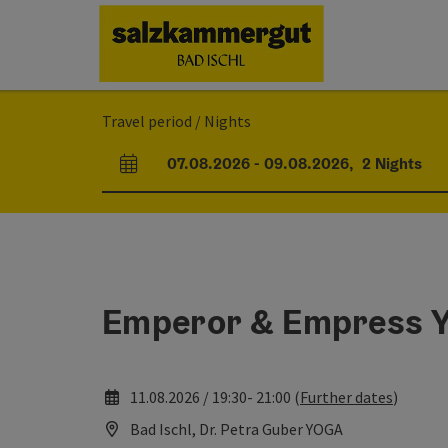
Accesskey
Accesskey
Accesskey
Accesskey
[0]
[1]
[2]
[7]
Travel period / Nights
07.08.2026
-
09.08.2026
,
2
Nights
arrival and departure fields
Emperor & Empress Yog
11.08.2026 / 19:30- 21:00 (
Further dates
)
Bad Ischl, Dr. Petra Guber YOGA