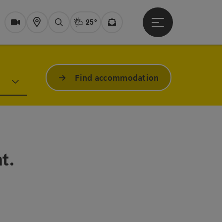
25°
Open main menu
Actual Weather
Bad Ischl,
Webcams
Karte
search
Newsletter
Find accommodation
t.