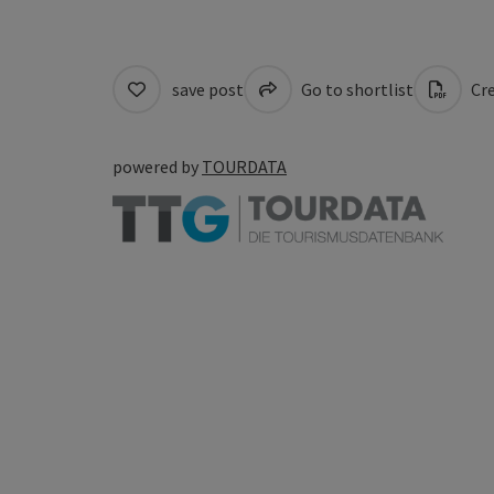
save post
Go to shortlist
Cre
powered by
TOURDATA