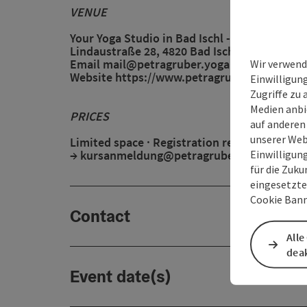
VENUE
Your Yoga Studio in Bad Ischl - Dr. Petra Gru
Lindaustraße 28, 4820 Bad Ischl
Email
mail@petragruber.yoga
Wir verwend
Website
https://www.petragruber.yoga/#KU
Einwilligun
Zugriffe zu 
Medien anbi
PRICES
auf anderen
unserer Web
Limited space · Registration required
Einwilligun
→
kursanmeldung@petragruber.yoga
für die Zuku
eingesetzte
Cookie Bann
Contact
Alle
deak
Event date(s)