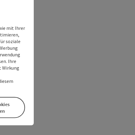
ie mit Ihrer
timieren,
ür soziale
e Werbung
Verwendung
en. Ihre
it Wirkung
 diesem
okies
en