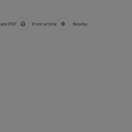
ate PDF
Print article
Nearby