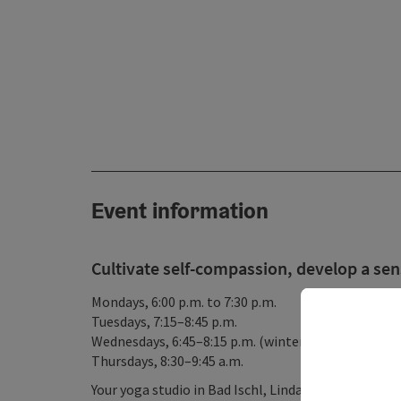
Event information
Cultivate self-compassion, develop a sense
Mondays, 6:00 p.m. to 7:30 p.m.
Tuesdays, 7:15–8:45 p.m.
Wednesdays, 6:45–8:15 p.m. (winter semester)
Thursdays, 8:30–9:45 a.m.
Your yoga studio in Bad Ischl, Lindaustraße 28 (Lod