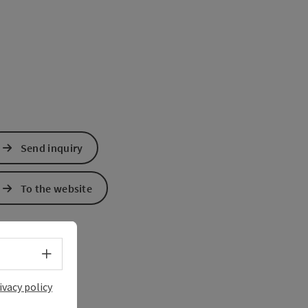
Send inquiry
To the website
Select language - Open menu
ivacy policy