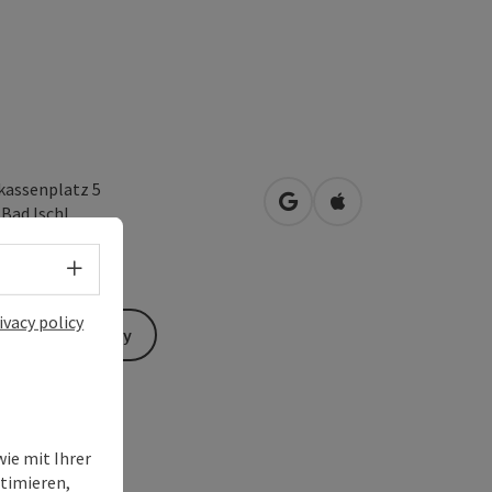
kassenplatz 5
open in Google Maps
Open in Apple Map
0
Bad Ischl
Select language - Open menu
ivacy policy
Send inquiry
ie mit Ihrer
timieren,