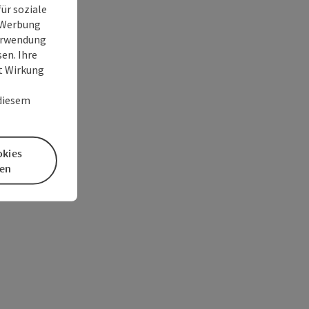
ür soziale
e Werbung
Verwendung
en. Ihre
it Wirkung
 diesem
okies
en