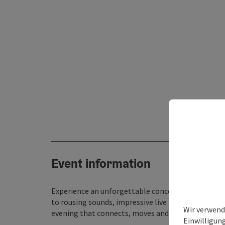
Event information
Experience an unforgettable concert evening full 
to rousing sounds, impressive live performances an
Wir verwend
evening that connects, moves and will be remembe
Einwilligun