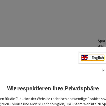
Spar
482
English
pr
Wir respektieren Ihre Privatsphäre
of music, emotions and a special atmosphere. Look forward
d a varied program that will delight music lovers. Enjoy an
en für die Funktion der Website technisch notwendige Cookies sow
red for a long time.
g auch Cookies und andere Technologien, um unsere Website zu op