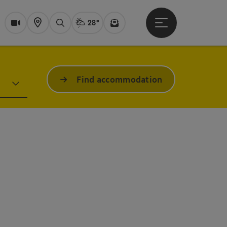
28°
Open main menu
Actual Weather
Bad Ischl,
Webcams
Karte
search
Newsletter
Find accommodation