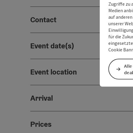
Zugriffe zu 
Medien anbi
auf anderen
Contact
unserer Web
Einwilligun
für die Zuku
eingesetzte
Event date(s)
Cookie Bann
Alle
Event location
deak
Arrival
Prices