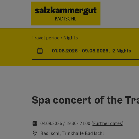
Accesskey
Accesskey
Accesskey
Accesskey
[0]
[1]
[2]
[7]
Travel period / Nights
07.08.2026
-
09.08.2026
,
2
Nights
arrival and departure fields
Spa concert of the Tr
04.09.2026 / 19:30- 21:00 (
Further dates
)
Bad Ischl, Trinkhalle Bad Ischl