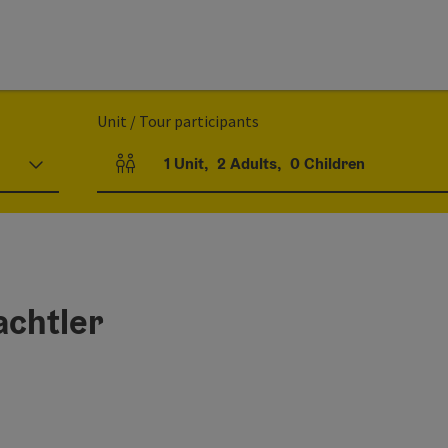
Unit / Tour participants
1
Unit
,
2
Adults
,
0
Children
Number of units and person fields
achtler