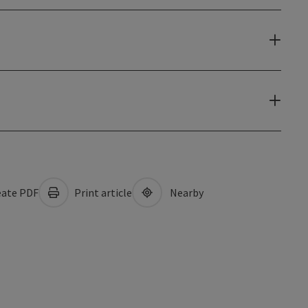
ate PDF
Print article
Nearby