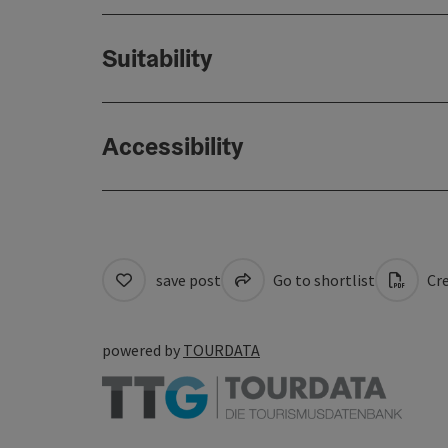
Suitability
Accessibility
save post
Go to shortlist
Cre
powered by
TOURDATA