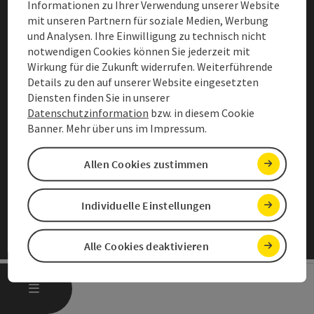
Informationen zu Ihrer Verwendung unserer Website
mit unseren Partnern für soziale Medien, Werbung
Presse & Bilder
und Analysen. Ihre Einwilligung zu technisch nicht
Privacy Notice
notwendigen Cookies können Sie jederzeit mit
Wirkung für die Zukunft widerrufen. Weiterführende
Declaration of accessibility
Details zu den auf unserer Website eingesetzten
Diensten finden Sie in unserer
Legal Information
Datenschutzinformation
bzw. in diesem Cookie
Banner. Mehr über uns im
Impressum
.
Kooperationen
Allen Cookies zustimmen
Adjust cookies
Individuelle Einstellungen
Alle Cookies deaktivieren
OPEN MAIN MENU
MENU