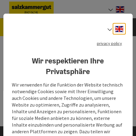
Accesskey
Accesskey
Accesskey
Accesskey
[0]
[1]
[2]
[7]
Engli
Select
Accommodation Booking
Engli
Select
privacy policy
This is a past event and
therefore not
Wir respektieren Ihre
displayed anymore.
Privatsphäre
Wir verwenden für die Funktion der Website technisch
notwendige Cookies sowie mit Ihrer Einwilligung
auch Cookies und andere Technologien, um unsere
Website zu optimieren, Zugriffe zu analysieren,
Inhalte und Anzeigen zu personalisieren, Funktionen
für soziale Medien anbieten zu können, externe
Inhalte einzubinden und personalisierte Werbung auf
anderen Plattformen zu zeigen. Dazu teilen wir