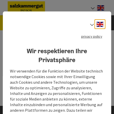
Accesskey
Accesskey
Accesskey
Accesskey
[0]
[1]
[2]
[7]
Engli
Select
Accommodation Booking
Engli
Select
privacy policy
This is a past event and
therefore not
Wir respektieren Ihre
displayed anymore.
Privatsphäre
Wir verwenden für die Funktion der Website technisch
notwendige Cookies sowie mit Ihrer Einwilligung
auch Cookies und andere Technologien, um unsere
Website zu optimieren, Zugriffe zu analysieren,
Inhalte und Anzeigen zu personalisieren, Funktionen
für soziale Medien anbieten zu können, externe
Inhalte einzubinden und personalisierte Werbung auf
anderen Plattformen zu zeigen. Dazu teilen wir