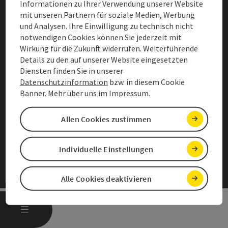
Informationen zu Ihrer Verwendung unserer Website
mit unseren Partnern für soziale Medien, Werbung
Presse & Bilder
und Analysen. Ihre Einwilligung zu technisch nicht
Privacy Notice
notwendigen Cookies können Sie jederzeit mit
Wirkung für die Zukunft widerrufen. Weiterführende
Declaration of accessibility
Details zu den auf unserer Website eingesetzten
Diensten finden Sie in unserer
Legal Information
Datenschutzinformation
bzw. in diesem Cookie
Banner. Mehr über uns im
Impressum
.
Kooperationen
Allen Cookies zustimmen
Adjust cookies
Individuelle Einstellungen
Alle Cookies deaktivieren
OPEN MAIN MENU
MENU