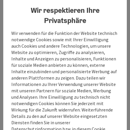
Send inquiry
Wir respektieren Ihre
To the website
Privatsphäre
Wir verwenden für die Funktion der Website technisch
notwendige Cookies sowie mit Ihrer Einwilligung
auch Cookies und andere Technologien, um unsere
Event information
Website zu optimieren, Zugriffe zu analysieren,
Inhalte und Anzeigen zu personalisieren, Funktionen
August 21–23, 2026
für soziale Medien anbieten zu können, externe
“kind of eternal” – pop-up
Inhalte einzubinden und personalisierte Werbung auf
anderen Plattformen zu zeigen. Dazu teilen wir
Theodora Gyöngyi – Glass Bead Jewelry
Informationen zu Ihrer Verwendung unserer Website
mit unseren Partnern für soziale Medien, Werbung
und Analysen. Ihre Einwilligung zu technisch nicht
Contact
notwendigen Cookies können Sie jederzeit mit
Wirkung für die Zukunft widerrufen. Weiterführende
Event date(s)
Details zu den auf unserer Website eingesetzten
Diensten finden Sie in unserer
Datenschutzinformation
bzw. in diesem Cookie