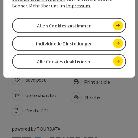
Event location
Banner. Mehr über uns im
Impressum
.
Arrival
Allen Cookies zustimmen
Accessibility
Individuelle Einstellungen
Alle Cookies deaktivieren
save post
Print article
Go to shortlist
Nearby
Create PDF
powered by
TOURDATA