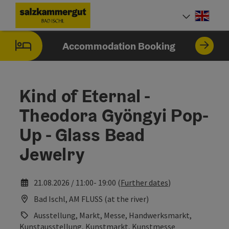
Accesskey
Accesskey
Accesskey
Accesskey
[0]
[1]
[2]
[7]
Engli
Select
Accommodation Booking
Kind of Eternal -
Theodora Gyöngyi Pop-
Up - Glass Bead
Jewelry
21.08.2026 / 11:00- 19:00 (
Further dates
)
Bad Ischl, AM FLUSS (at the river)
Ausstellung, Markt, Messe, Handwerksmarkt,
Kunstausstellung, Kunstmarkt, Kunstmesse