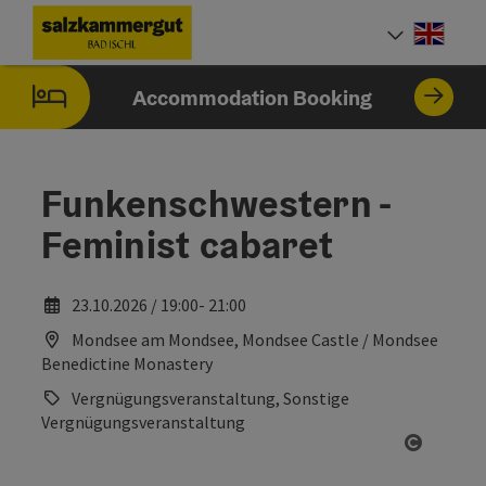
Accesskey
Accesskey
Accesskey
Accesskey
[0]
[1]
[2]
[7]
Engli
Select
Accommodation Booking
Funkenschwestern -
Feminist cabaret
23.10.2026 / 19:00- 21:00
Mondsee am Mondsee, Mondsee Castle / Mondsee
Benedictine Monastery
Vergnügungsveranstaltung, Sonstige
Vergnügungsveranstaltung
Open co