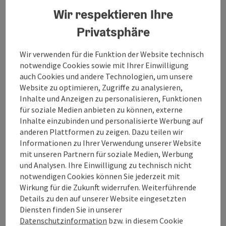
folk music afternoon with ORF presenter Heinz
Wir respektieren Ihre
Hörhager
Privatsphäre
Wir verwenden für die Funktion der Website technisch
notwendige Cookies sowie mit Ihrer Einwilligung
auch Cookies und andere Technologien, um unsere
Website zu optimieren, Zugriffe zu analysieren,
Inhalte und Anzeigen zu personalisieren, Funktionen
Contact
für soziale Medien anbieten zu können, externe
Inhalte einzubinden und personalisierte Werbung auf
Event date(s)
anderen Plattformen zu zeigen. Dazu teilen wir
Informationen zu Ihrer Verwendung unserer Website
mit unseren Partnern für soziale Medien, Werbung
Event location
und Analysen. Ihre Einwilligung zu technisch nicht
notwendigen Cookies können Sie jederzeit mit
Wirkung für die Zukunft widerrufen. Weiterführende
Arrival
Details zu den auf unserer Website eingesetzten
Diensten finden Sie in unserer
Datenschutzinformation
bzw. in diesem Cookie