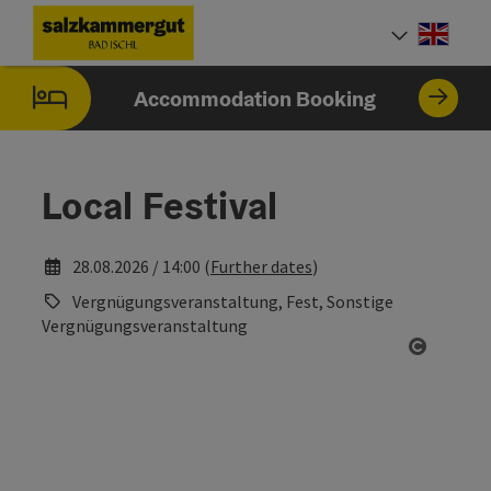
Accesskey
Accesskey
Accesskey
Accesskey
[0]
[1]
[2]
[7]
Engli
Select
Accommodation Booking
Local Festival
28.08.2026 / 14:00 (
Further dates
)
Vergnügungsveranstaltung, Fest, Sonstige
Vergnügungsveranstaltung
Open co