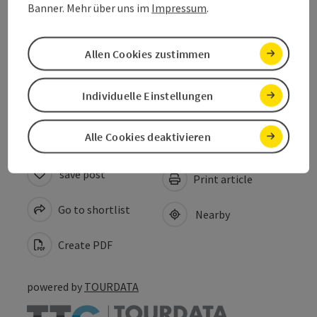
Prices
Banner. Mehr über uns im
Impressum
.
Suitability
Allen Cookies zustimmen
Accessibility
Individuelle Einstellungen
Alle Cookies deaktivieren
save post
Print article
Go to shortlist
Nearby
Create PDF
powered by
TOURDATA