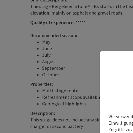
The stage BergeSeen 6 for eMTBs starts in the hea
elevation
, mainly on asphalt and gravel roads.
Quality of experience:
*****
Recommended season:
May
June
July
August
September
October
Properties:
Multi-stage route
Refreshment stops available
Geological highlights
Description:
Wir verwend
This stage does not include any single trails. 67.4
Einwilligun
charger or second battery.
Zugriffe zu 