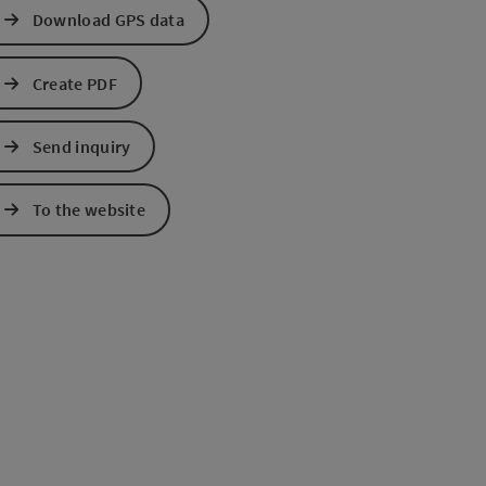
Download GPS data
Create PDF
Send inquiry
e Maps
 Apple Maps
To the website