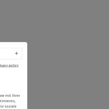
Select language - Open menu
ivacy policy
ie mit Ihrer
timieren,
ür soziale