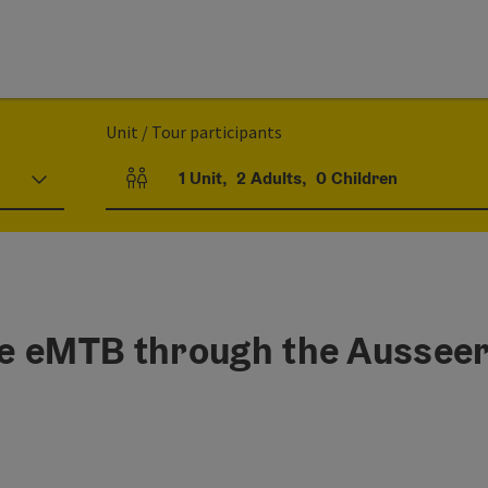
Unit / Tour participants
1
Unit
,
2
Adults
,
0
Children
Number of units and person fields
e eMTB through the Aussee