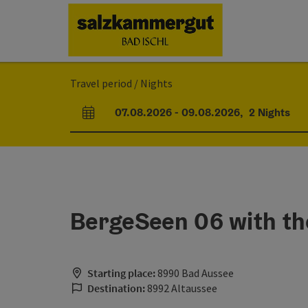
Accesskey
Accesskey
Accesskey
Accesskey
[0]
[1]
[2]
[7]
Travel period / Nights
07.08.2026
-
09.08.2026
,
2
Nights
arrival and departure fields
BergeSeen 06 with th
Starting place:
8990 Bad Aussee
Destination:
8992 Altaussee