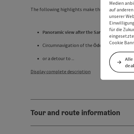
Medien anbi
The following highlights make this route, alongsi
auf anderen
unserer Web
Einwilligun
für die Zuku
Panoramic view after the Sarstein forest
wit
eingesetzte
Cookie Bann
Circumnavigation of the
Ödensee
with a sto
or a detour to ...
Alle
deak
Display complete description
Tour and route information