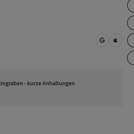
open in Googl
Open in
Almgraben - kurze Anhaltungen