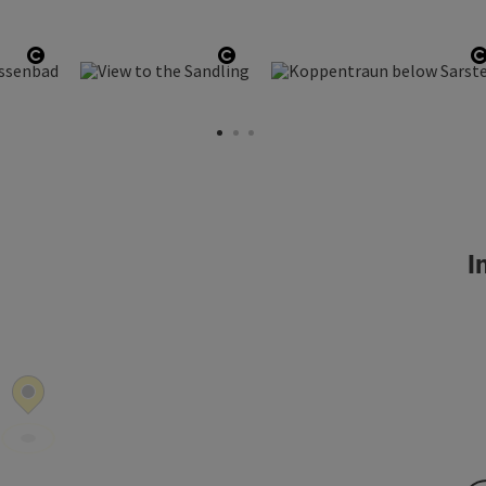
Open copyright
Open copyright
In