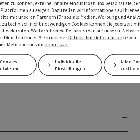
eten zu können, externe Inhalte einzubinden und personalisiert
de the wonderful nature, an unforgettable experience:
 Plattformen zu zeigen. Dazu teilen wir Informationen zu Ihrer 
site mit unseren Partnern für soziale Medien, Werbung und Analys
g zu technisch nicht notwendigen Cookies können Sie jederzeit m
nft widerrufen. Weiterführende Details zu den auf unserer Website
h
Loser,
Sandling
, and the
Dachstein glacier,
n Diensten finden Sie in unserer
Datenschutzinformation
bzw. in
er. Mehr über uns im
Impressum
.
p at the
Kohlröserlhütte,
 Cookies
Individuelle
Allen Co
tivieren
Einstellungen
zustimm