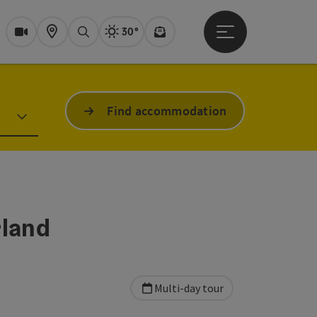
30°
Open main menu
Actual Weather
Bad Ischl,
Webcams
Karte
search
Newsletter
Find accommodation
rland
Multi-day tour