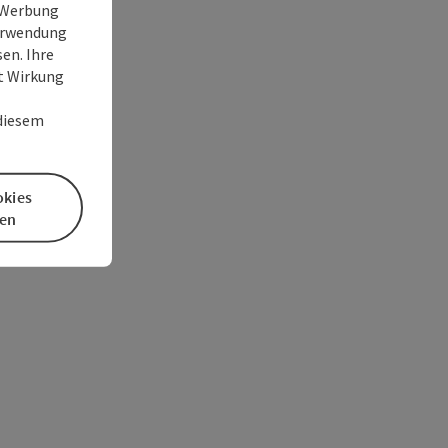
e Werbung
Verwendung
en. Ihre
it Wirkung
 diesem
okies
en