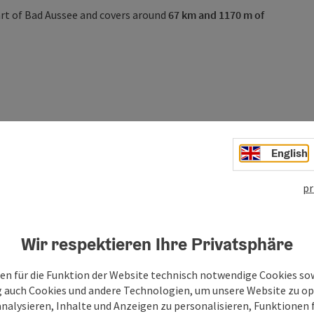
rt of Bad Aussee and covers around
67 km and 1170 m of
English
pr
Wir respektieren Ihre Privatsphäre
en für die Funktion der Website technisch notwendige Cookies sow
 km and 1170 m elevation require precise range planning or a
g auch Cookies und andere Technologien, um unsere Website zu op
analysieren, Inhalte und Anzeigen zu personalisieren, Funktionen f