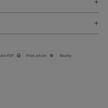
ate PDF
Print article
Nearby