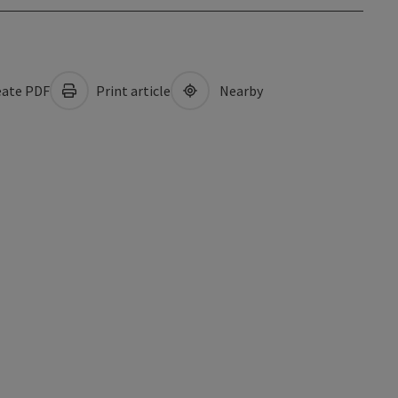
ate PDF
Print article
Nearby