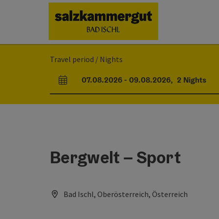
Accesskey
Accesskey
Accesskey
Accesskey
[0]
[1]
[2]
[7]
Travel period / Nights
07.08.2026
-
09.08.2026
,
2
Nights
arrival and departure fields
Bergwelt – Sport
Bad Ischl, Oberösterreich, Österreich