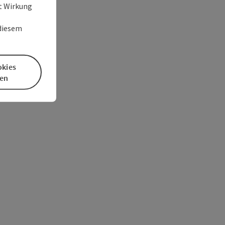
it Wirkung
 diesem
okies
en