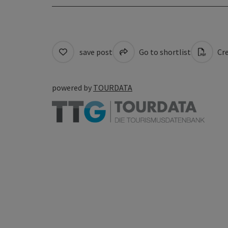
save post
Go to shortlist
Cre
powered by
TOURDATA