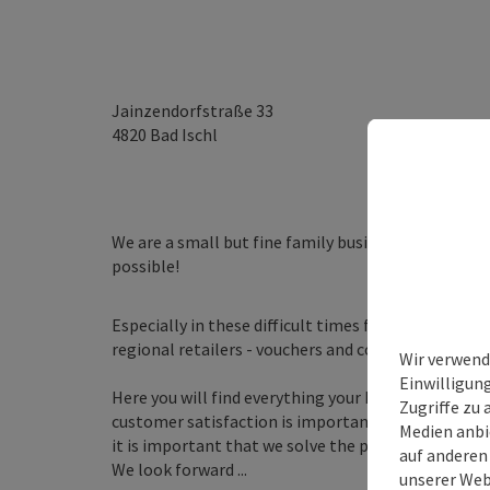
Jainzendorfstraße 33
4820
Bad Ischl
We are a small but fine family business with grea
possible!
Especially in these difficult times for us small ret
regional retailers - vouchers and contactless coll
Wir verwend
Einwilligun
Here you will find everything your heart desires, 
Zugriffe zu 
customer satisfaction is important to us and has t
Medien anbi
it is important that we solve the problems togethe
auf anderen
We look forward ...
unserer Web