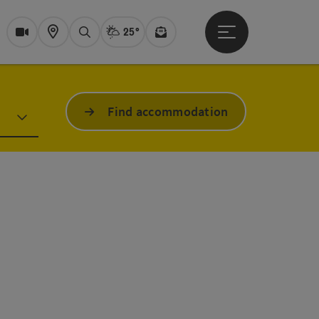
25°
Open main menu
Actual Weather
Bad Ischl,
Webcams
Karte
search
Newsletter
Find accommodation