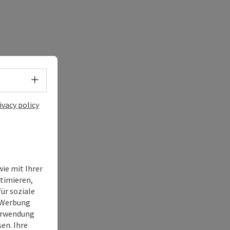
e Maps
 Apple Maps
Select language - Open menu
ivacy policy
ie mit Ihrer
timieren,
ür soziale
e Werbung
Verwendung
en. Ihre