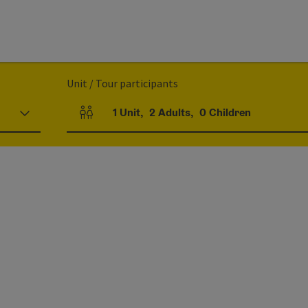
Unit / Tour participants
1
Unit
,
2
Adults
,
0
Children
Number of units and person fields