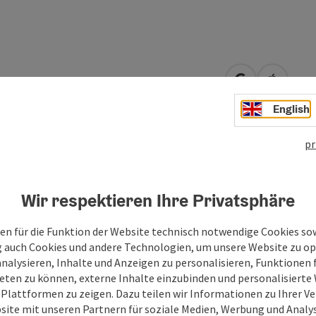
open in Googl
Open in
English
pr
t attention to detail, have a small showroom - card payment
Wir respektieren Ihre Privatsphäre
ailers, we would be delighted if you would support small
ection are no problem.
en für die Funktion der Website technisch notwendige Cookies sow
g auch Cookies und andere Technologien, um unsere Website zu op
from ice screws to mountain boots and clothing. Advice and
analysieren, Inhalte und Anzeigen zu personalisieren, Funktionen f
op priority, even in turbulent times or when problems arise,
eten zu können, externe Inhalte einzubinden und personalisiert
r to your satisfaction.
 Plattformen zu zeigen. Dazu teilen wir Informationen zu Ihrer 
site mit unseren Partnern für soziale Medien, Werbung und Analys