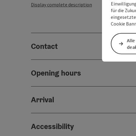
Einwilligun
Display complete description
für die Zuku
eingesetzte
Cookie Bann
Alle
Contact
deak
Opening hours
Arrival
Accessibility