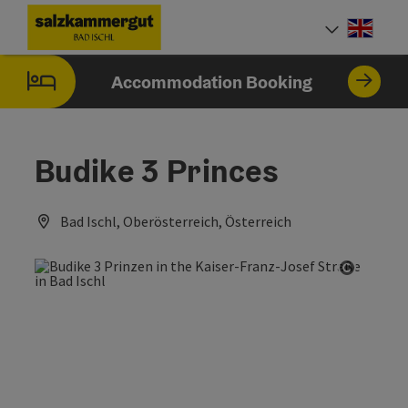
Accesskey
Accesskey
Accesskey
Accesskey
[0]
[1]
[2]
[7]
Engli
Select
Accommodation Booking
Budike 3 Princes
Bad Ischl, Oberösterreich, Österreich
Open co