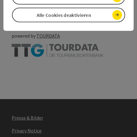
Go to shortlist
Nearby
Alle Cookies deaktivieren
Create PDF
powered by
TOURDATA
Presse & Bilder
Privacy Notice