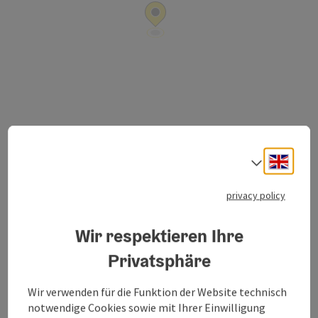
Kaiser-Franz-Josef Straße 14
open in Google
Open in 
4820
Bad Ischl
Engli
Select
privacy policy
Send inquiry
Wir respektieren Ihre
Privatsphäre
Everything we love
Wir verwenden für die Funktion der Website technisch
notwendige Cookies sowie mit Ihrer Einwilligung