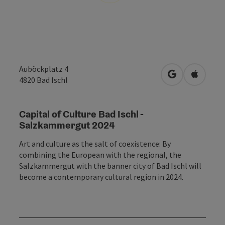
Auböckplatz 4
open in Googl
Open in
4820
Bad Ischl
Capital of Culture Bad Ischl -
Salzkammergut 2024
Art and culture as the salt of coexistence: By
combining the European with the regional, the
Salzkammergut with the banner city of Bad Ischl will
become a contemporary cultural region in 2024.