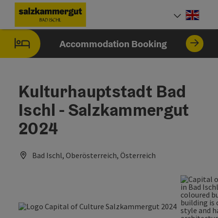
Accesskey
Accesskey
Accesskey
Accesskey
[0]
[1]
[2]
[7]
Engli
Select
Accommodation Booking
Kulturhauptstadt Bad
Ischl - Salzkammergut
2024
Bad Ischl, Oberösterreich, Österreich