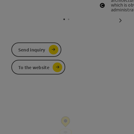
Open copyri
next sl
Send inquiry
To the website