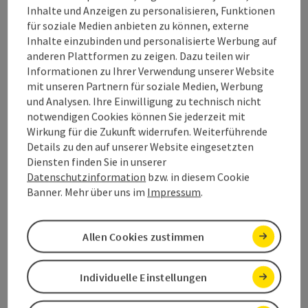
Inhalte und Anzeigen zu personalisieren, Funktionen
Contact
für soziale Medien anbieten zu können, externe
Inhalte einzubinden und personalisierte Werbung auf
anderen Plattformen zu zeigen. Dazu teilen wir
Opening hours
Informationen zu Ihrer Verwendung unserer Website
mit unseren Partnern für soziale Medien, Werbung
und Analysen. Ihre Einwilligung zu technisch nicht
Arrival
notwendigen Cookies können Sie jederzeit mit
Wirkung für die Zukunft widerrufen. Weiterführende
Details zu den auf unserer Website eingesetzten
Accessibility
Diensten finden Sie in unserer
Datenschutzinformation
bzw. in diesem Cookie
Banner. Mehr über uns im
Impressum
.
save post
Print article
Allen Cookies zustimmen
Go to shortlist
Nearby
Individuelle Einstellungen
Create PDF