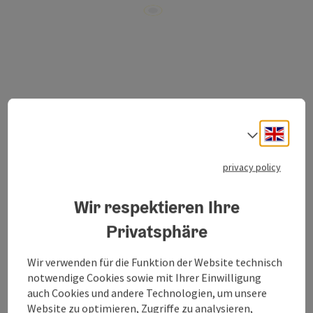
Götzstraße 8-10
open in Google
Open in 
4820
Bad Ischl
Engli
Select
privacy policy
To the website
Wir respektieren Ihre
Privatsphäre
Kitchens & home decor
From planning to realisation
Wir verwenden für die Funktion der Website technisch
notwendige Cookies sowie mit Ihrer Einwilligung
auch Cookies und andere Technologien, um unsere
Website zu optimieren, Zugriffe zu analysieren,