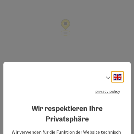
Jainzentalstr. 33
Engli
Select
open in Google
Open in 
4820
Bad Ischl
privacy policy
Send inquiry
Wir respektieren Ihre
Privatsphäre
To the website
Wir verwenden für die Funktion der Website technisch