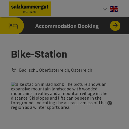
Accesskey
Accesskey
Accesskey
Accesskey
[0]
[1]
[2]
[7]
Engli
Select
Accommodation Booking
Bike-Station
Bad Ischl, Oberösterreich, Österreich
Open co