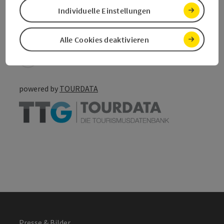
save post
Individuelle Einstellungen
Print article
Go to shortlist
Nearby
Alle Cookies deaktivieren
Create PDF
powered by
TOURDATA
Presse & Bilder