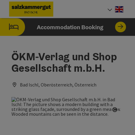
Accesskey
Accesskey
Accesskey
Accesskey
[0]
[1]
[2]
[7]
Engli
Select
Accommodation Booking
ÖKM-Verlag und Shop
Gesellschaft m.b.H.
Bad Ischl, Oberösterreich, Österreich
Open co