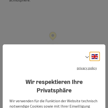
Open co
Engli
Select
privacy policy
Maria-Theresien-Weg 3
Wir respektieren Ihre
open in Google
Open in 
4820
Bad Ischl
Privatsphäre
Wir verwenden für die Funktion der Website technisch
Send inquiry
notwendige Cookies sowie mit Ihrer Einwilligung