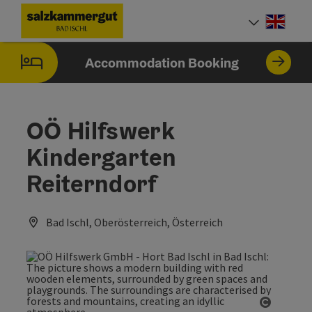
Accesskey
Accesskey
Accesskey
Accesskey
[0]
[1]
[2]
[7]
Engli
Select
Accommodation Booking
OÖ Hilfswerk
Kindergarten
Reiterndorf
Bad Ischl, Oberösterreich, Österreich