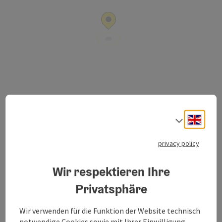
Pfarrgasse 4
Engli
open in Google
Open in 
Select
4820
Bad Ischl
privacy policy
Send inquiry
Wir respektieren Ihre
To the website
Privatsphäre
Wir verwenden für die Funktion der Website technisch
notwendige Cookies sowie mit Ihrer Einwilligung