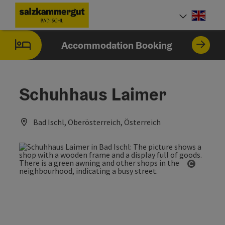
Accesskey
Accesskey
Accesskey
Accesskey
[0]
[1]
[2]
[7]
Engli
Select
Accommodation Booking
Schuhhaus Laimer
Bad Ischl, Oberösterreich, Österreich
Open co