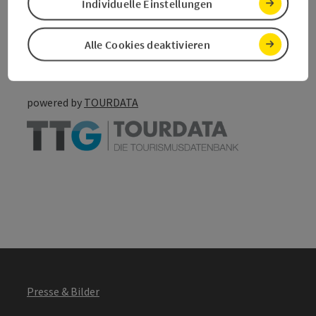
Individuelle Einstellungen
Go to shortlist
Nearby
Alle Cookies deaktivieren
Create PDF
powered by
TOURDATA
Presse & Bilder