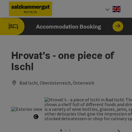
Accesskey
Accesskey
Accesskey
Accesskey
[0]
[1]
[2]
[7]
Engli
Select
Accommodation Booking
Hrovat's - one piece of
Ischl
Bad Ischl, Oberösterreich, Österreich
Open copyright
next sl