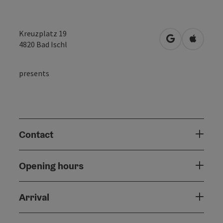
Kreuzplatz 19
open in Googl
Open in
4820
Bad Ischl
presents
Contact
Opening hours
Arrival