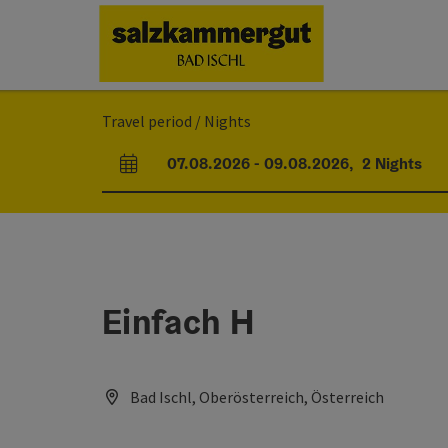
Accesskey
Accesskey
Accesskey
Accesskey
[0]
[1]
[2]
[7]
Travel period / Nights
07.08.2026
-
09.08.2026
,
2
Nights
arrival and departure fields
Einfach H
Bad Ischl, Oberösterreich, Österreich