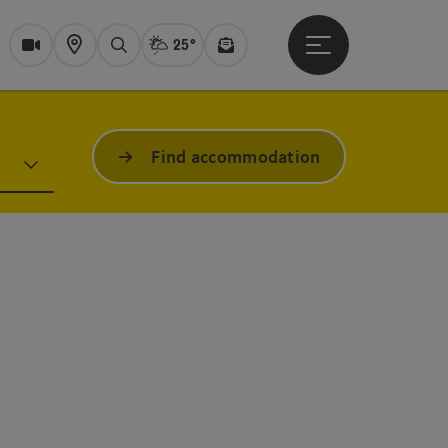
25°
Open main menu
Actual Weather
Bad Ischl,
Webcams
Karte
search
Newsletter
Find accommodation