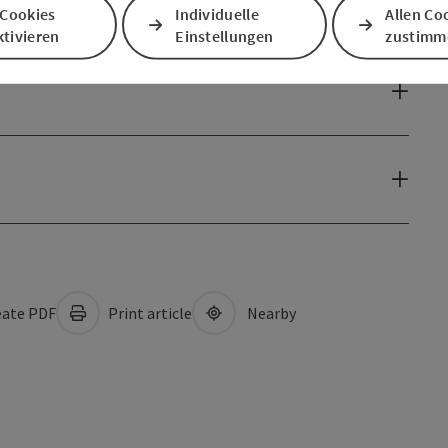
 Cookies
Individuelle
Allen Co
tivieren
Einstellungen
zustimm
ate PDF
Print article
Nearby