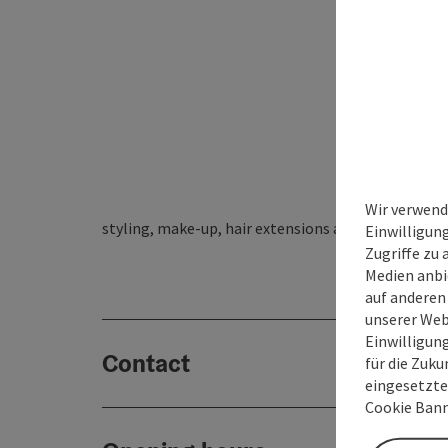
Wir verwend
styling, make-up, hair extensions and manicure
Einwilligun
Zugriffe zu 
Medien anbi
auf anderen
unserer Web
Einwilligun
Contact
für die Zuku
eingesetzte
Cookie Bann