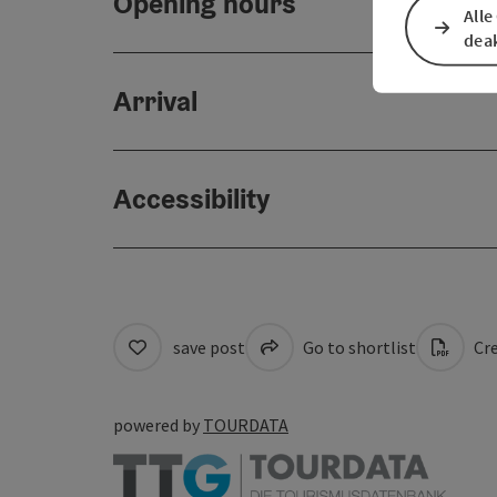
Opening hours
Alle
deak
Arrival
Accessibility
save post
Go to shortlist
Cre
powered by
TOURDATA