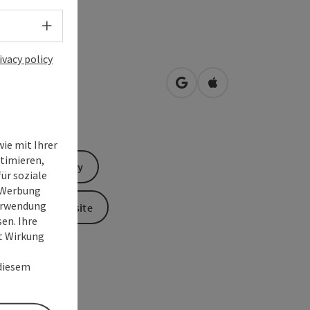
Select language - Open menu
ivacy policy
enbachstraße 4
open in Google Maps
Open in Apple Map
0
Bad Ischl
ie mit Ihrer
timieren,
Send inquiry
ür soziale
e Werbung
Verwendung
To the website
en. Ihre
it Wirkung
 diesem