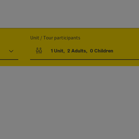
Unit / Tour participants
1
Unit
,
2
Adults
,
0
Children
Number of units and person fields