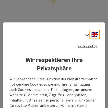
Engli
Select
Salzburger Straße 52
privacy policy
open in Google
Open in 
4820
Bad Ischl
Wir respektieren Ihre
Privatsphäre
Wir verwenden für die Funktion der Website technisch
notwendige Cookies sowie mit Ihrer Einwilligung
auch Cookies und andere Technologien, um unsere
Contact
Website zu optimieren, Zugriffe zu analysieren,
Inhalte und Anzeigen zu personalisieren, Funktionen
für soziale Medien anbieten zu können, externe
Opening hours