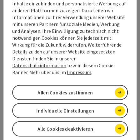
Inhalte einzubinden und personalisierte Werbung auf
anderen Plattformen zu zeigen. Dazu teilen wir
Arrival
Informationen zu Ihrer Verwendung unserer Website
mit unseren Partnern für soziale Medien, Werbung
und Analysen. Ihre Einwilligung zu technisch nicht
Accessibility
notwendigen Cookies können Sie jederzeit mit
Wirkung für die Zukunft widerrufen. Weiterführende
Details zu den auf unserer Website eingesetzten
Diensten finden Sie in unserer
Datenschutzinformation
bzw. in diesem Cookie
Banner. Mehr über uns im
Impressum
.
save post
Print article
Go to shortlist
Nearby
Allen Cookies zustimmen
Create PDF
Individuelle Einstellungen
powered by
TOURDATA
Alle Cookies deaktivieren