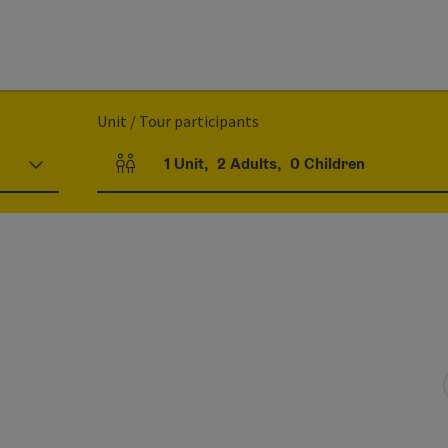
Unit / Tour participants
1
Unit
,
2
Adults
,
0
Children
Number of units and person fields