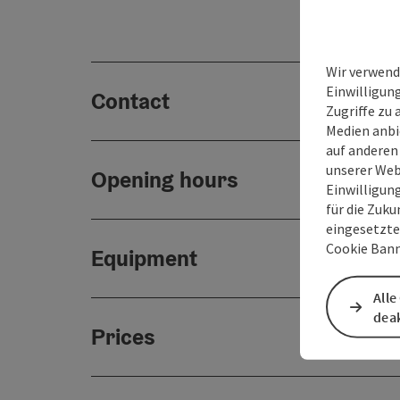
Wir verwend
Einwilligun
Contact
Zugriffe zu 
Medien anbi
auf anderen
unserer Web
Opening hours
Einwilligun
für die Zuku
eingesetzte
Cookie Bann
Equipment
Alle
deak
Prices