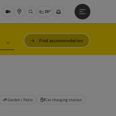
26°
Open main menu
Actual Weather
Bad Ischl,
Webcams
Karte
search
Newsletter
Find accommodation
Garden / Patio
Car charging station