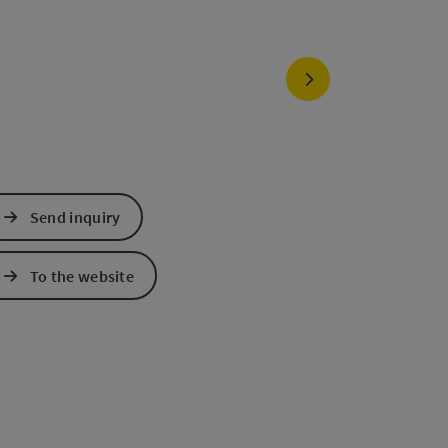
next slide
Send inquiry
To the website