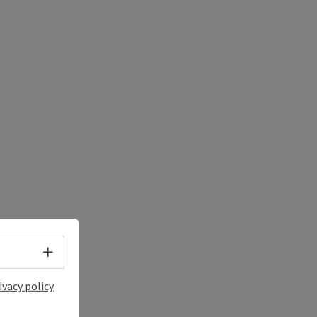
e Maps
 Apple Maps
Select language - Open menu
ivacy policy