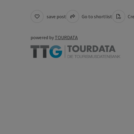
save post
Go to shortlist
Cre
powered by
TOURDATA