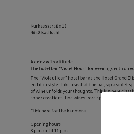
Kurhausstraße 11
4820
Bad Ischl
A drink with attitude
The hotel bar "Violet Hour" for evenings with direc
The "Violet Hour" hotel bar at the Hotel Grand Elis
end it in style. Take a seat at the bar, sip a violet 
of wine unfolds your thoughts. This is where classic
sober creations, fine wines, rare spirits - mixed, st
Click here for the bar menu
Opening hours
3 p.m. until 11 p.m.