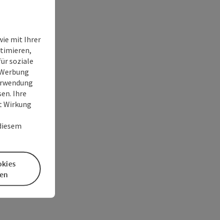
ie mit Ihrer
timieren,
ür soziale
e Werbung
Verwendung
en. Ihre
it Wirkung
 diesem
okies
en