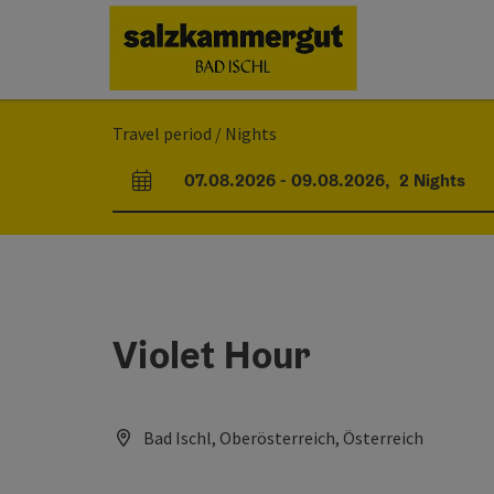
Accesskey
Accesskey
Accesskey
Accesskey
[0]
[1]
[2]
[7]
Travel period / Nights
07.08.2026
-
09.08.2026
,
2
Nights
arrival and departure fields
Violet Hour
Bad Ischl, Oberösterreich, Österreich