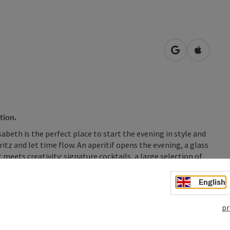
open in Googl
Open in
tion.
abeth is the perfect place to start the evening in style and
spritz and let time flow. An aperitif opens the evening, a glass
 meets creativity: signature cocktails, a large selection of
irred or simply poured.
English
pr