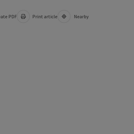
ate PDF
Print article
Nearby